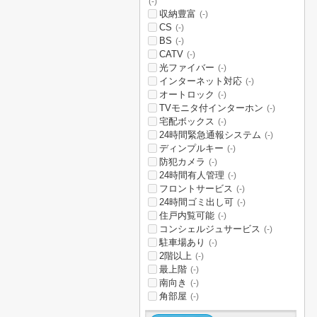
(-)
収納豊富
(-)
CS
(-)
BS
(-)
CATV
(-)
光ファイバー
(-)
インターネット対応
(-)
オートロック
(-)
TVモニタ付インターホン
(-)
宅配ボックス
(-)
24時間緊急通報システム
(-)
ディンプルキー
(-)
防犯カメラ
(-)
24時間有人管理
(-)
フロントサービス
(-)
24時間ゴミ出し可
(-)
住戸内覧可能
(-)
コンシェルジュサービス
(-)
駐車場あり
(-)
2階以上
(-)
最上階
(-)
南向き
(-)
角部屋
(-)