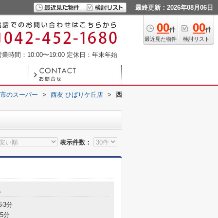
最終更新：2026年08月06日
00
00
件
件
最近見た物件
検討リスト
業時間：10:00〜19:00
定休日：年末年始
市のスーパー
>
西友 ひばりケ丘店
>
西
表示件数：
5
歩3分
5分