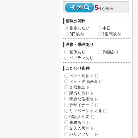
5
件が該当
情報公開日
指定しない
本日
3日以内
1週間以内
画像・動画あり
画像あり
動画あり
パノラマあり
こだわり条件
ペット飼育可
(-)
ペット専用設備
(-)
楽器相談
(-)
陽当り良好
(-)
閑静な住宅地
(-)
デザイナーズ
(-)
リノベーション済
(-)
保証人不要
(-)
事務所可
(-)
２人入居可
(-)
バリアフリー
(-)