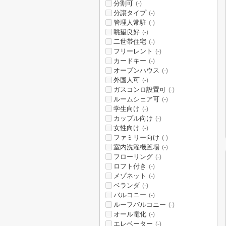
分割可
(-)
分譲タイプ
(-)
管理人常駐
(-)
眺望良好
(-)
二世帯住宅
(-)
フリーレント
(-)
カードキー
(-)
オープンハウス
(-)
外国人可
(-)
ガスコンロ設置可
(-)
ルームシェア可
(-)
学生向け
(-)
カップル向け
(-)
女性向け
(-)
ファミリー向け
(-)
室内洗濯機置場
(-)
フローリング
(-)
ロフト付き
(-)
メゾネット
(-)
ベランダ
(-)
バルコニー
(-)
ルーフバルコニー
(-)
オール電化
(-)
エレベーター
(-)