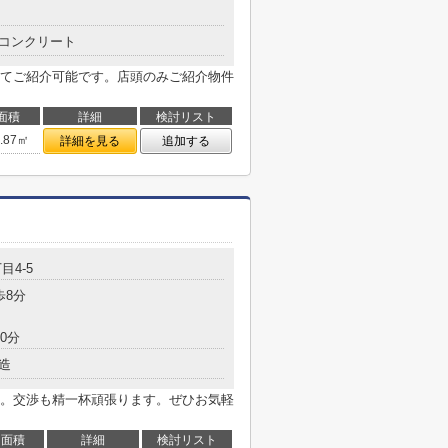
コンクリート
てご紹介可能です。店頭のみご紹介物件
面積
詳細
検討リスト
3.87㎡
詳細を見る
追加する
目4-5
歩8分
0分
造
。交渉も精一杯頑張ります。ぜひお気軽
面積
詳細
検討リスト