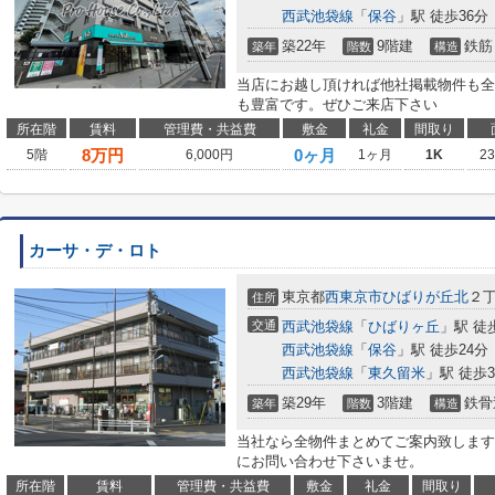
西武池袋線
「
保谷
」駅 徒歩36分
築22年
9階建
鉄筋
築年
階数
構造
当店にお越し頂ければ他社掲載物件も全
も豊富です。ぜひご来店下さい
所在階
賃料
管理費・共益費
敷金
礼金
間取り
8
万円
0ヶ月
5階
6,000円
1ヶ月
1K
2
カーサ・デ・ロト
東京都
西東京市
ひばりが丘北
２丁
住所
交通
西武池袋線
「
ひばりヶ丘
」駅 徒
西武池袋線
「
保谷
」駅 徒歩24分
西武池袋線
「
東久留米
」駅 徒歩3
築29年
3階建
鉄骨
築年
階数
構造
当社なら全物件まとめてご案内致します
にお問い合わせ下さいませ。
所在階
賃料
管理費・共益費
敷金
礼金
間取り