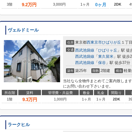
9.2
万円
0ヶ月
3階
3,000円
1ヶ月
2DK
4
ヴェルドミール
東京都
西東京市
ひばりが丘
１丁目3
住所
交通
西武池袋線
「
ひばりヶ丘
」駅 徒
西武池袋線
「
東久留米
」駅 徒歩2
西武池袋線
「
保谷
」駅 徒歩37分
築25年
2階建
軽量
築年
階数
構造
当社なら全物件まとめてご案内致します
にお問い合わせ下さいませ。
所在階
賃料
管理費・共益費
敷金
礼金
間取り
9.3
万円
1階
1,000円
1ヶ月
1ヶ月
2DK
3
ラークヒル