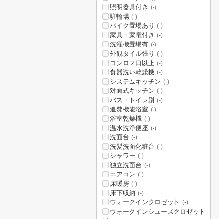
照明器具付き
(-)
駐輪場
(-)
バイク置場あり
(-)
家具・家電付き
(-)
洗濯機置場有
(-)
外観タイル張り
(-)
コンロ２口以上
(-)
食器洗い乾燥機
(-)
システムキッチン
(-)
対面式キッチン
(-)
バス・トイレ別
(-)
追焚機能浴室
(-)
浴室乾燥機
(-)
温水洗浄便座
(-)
洗面台
(-)
洗髪洗面化粧台
(-)
シャワー
(-)
独立洗面台
(-)
エアコン
(-)
床暖房
(-)
床下収納
(-)
ウォークインクロゼット
(-)
ウォークインシューズクロゼット