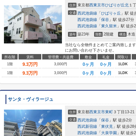
東京都
西東京市
ひばりが丘北
１丁
住所
交通
西武池袋線
「
ひばりヶ丘
」駅 徒
西武池袋線
「
保谷
」駅 徒歩27分
西武池袋線
「
東久留米
」駅 徒歩2
築23年
2階建
木造
築年
階数
構造
当社なら全物件まとめてご案内致します
にお問い合わせ下さいませ。
所在階
賃料
管理費・共益費
敷金
礼金
間取り
9.3
万円
0ヶ月
0ヶ月
1階
3,000円
1LDK
9.3
万円
0ヶ月
0ヶ月
1階
3,000円
1LDK
サンタ・ヴィラージュ
東京都
西東京市
東町
３丁目13-21
住所
交通
西武池袋線
「
保谷
」駅 徒歩2分
西武新宿線
「
東伏見
」駅 徒歩28
西武池袋線
「
大泉学園
」駅 徒歩2