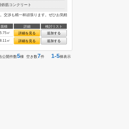
骨鉄筋コンクリート
。交渉も精一杯頑張ります。ぜひお気軽
面積
詳細
検討リスト
5.75㎡
詳細を見る
追加する
8.11㎡
詳細を見る
追加する
5
7
1-5
当公開件数
棟 空き数
件
棟表示