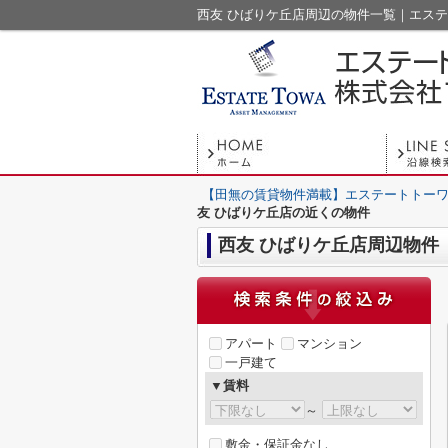
西友 ひばりケ丘店周辺の物件一覧｜エステ
【田無の賃貸物件満載】エステートトーワ
友 ひばりケ丘店の近くの物件
西友 ひばりケ丘店周辺物件
アパート
マンション
一戸建て
▼賃料
～
敷金・保証金なし