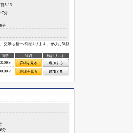
目3-13
歩7分
9分
。交渉も精一杯頑張ります。ぜひお気軽
面積
詳細
検討リスト
38.09㎡
詳細を見る
追加する
38.09㎡
詳細を見る
追加する
分
6分