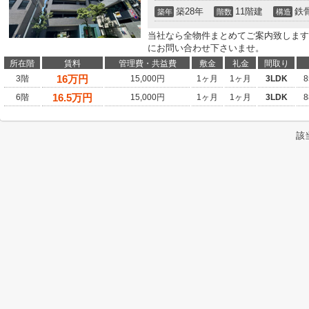
築28年
11階建
鉄
築年
階数
構造
当社なら全物件まとめてご案内致します
にお問い合わせ下さいませ。
所在階
賃料
管理費・共益費
敷金
礼金
間取り
16
万円
3階
15,000円
1ヶ月
1ヶ月
3LDK
8
16.5
万円
6階
15,000円
1ヶ月
1ヶ月
3LDK
8
該