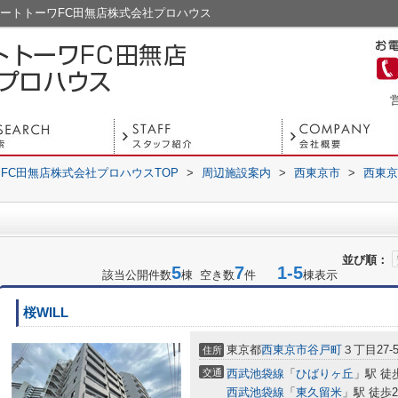
ートトーワFC田無店株式会社プロハウス
営
FC田無店株式会社プロハウスTOP
>
周辺施設案内
>
西東京市
>
西東京
並び順：
5
7
1-5
該当公開件数
棟 空き数
件
棟表示
桜WILL
東京都
西東京市
谷戸町
３丁目27-
住所
交通
西武池袋線
「
ひばりヶ丘
」駅 徒
西武池袋線
「
東久留米
」駅 徒歩2