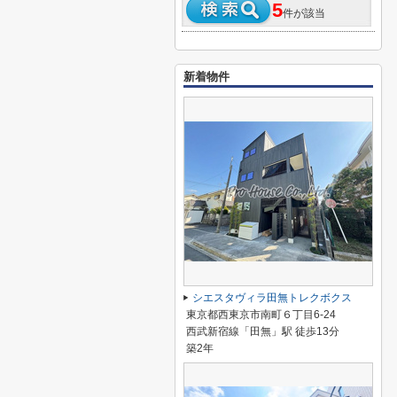
5
件が該当
新着物件
シエスタヴィラ田無トレクボクス
東京都西東京市南町６丁目6-24
西武新宿線「田無」駅 徒歩13分
築2年