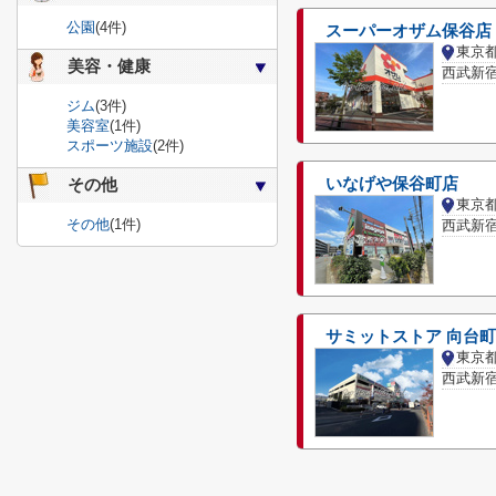
公園
(4件)
スーパーオザム保谷店
東京
美容・健康
西武新宿
ジム
(3件)
美容室
(1件)
スポーツ施設
(2件)
いなげや保谷町店
その他
東京
その他
(1件)
西武新宿
サミットストア 向台
東京
西武新宿