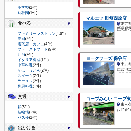
小学校
(1件)
幼稚園
(1件)
マルエツ 田無西原店
食べる
東京
西武新宿
ファミリーレストラン
(10件)
寿司
(2件)
喫茶店・カフェ
(4件)
ファーストフード
(9件)
弁当
(2件)
ヨークフーズ 保谷店
イタリア料理
(1件)
東京
中華料理
(2件)
西武池袋
そば・うどん
(2件)
スイーツ
(2件)
ラーメン
(2件)
和風料理
(1件)
交通
コープみらい コープ
東京
駅
(5件)
西武新宿
駐輪場
(2件)
バス停
(1件)
出かける