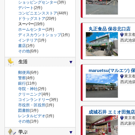
ショッピングセンター
(3件)
デパート
(2件)
コンビニエンスストア
(44件)
ドラッグストア
(20件)
スーパー
(19件)
丸正食品 保谷北口店
ホームセンター
(1件)
東京
ディスカウントショップ
(1件)
インテリア
(1件)
西武池袋
書店
(1件)
その他
(6件)
生活
maruetsu(マルエツ)
郵便局
(6件)
東京
警察
(4件)
西武池袋
銀行
(11件)
寺院・神社
(2件)
クリーニング
(4件)
コインランドリー
(3件)
市役所・区役所
(1件)
図書館
(1件)
成城石井 エミオ田無店
レンタルビデオ
(1件)
東京
その他
(1件)
西武新宿
学ぶ