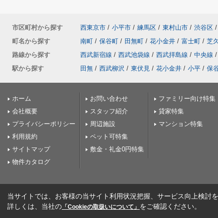
市区町村から探す
西東京市
/
小平市
/
練馬区
/
東村山市
/
渋谷区
/
町名から探す
南町
/
保谷町
/
田無町
/
花小金井
/
富士町
/
芝
路線から探す
西武新宿線
/
西武池袋線
/
西武拝島線
/
中央線
/
駅から探す
田無
/
西武柳沢
/
東伏見
/
花小金井
/
小平
/
保
ホーム
お問い合わせ
ファミリー向け特集
会社概要
スタッフ紹介
貸家特集
プライバシーポリシー
周辺施設
マンション特集
利用規約
ペット可特集
サイトマップ
敷金・礼金0円特集
物件カタログ
当サイトでは、お客様の当サイト利用状況把握、サービス向上検討を目
詳しくは、当社の
をご確認ください。
「Cookieの取扱いについて」