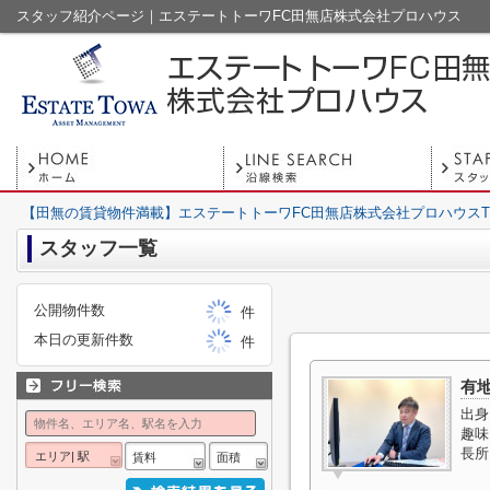
スタッフ紹介ページ｜エステートトーワFC田無店株式会社プロハウス
【田無の賃貸物件満載】エステートトーワFC田無店株式会社プロハウスT
スタッフ一覧
公開物件数
件
本日の更新件数
件
有
出身
趣味
長所
エリア| 駅
賃料
面積