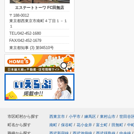
エステートトーワ FC田無店
〒188-0012
東京都西東京市南町４丁目１－１
１
TEL/042-452-1680
FAX/042-452-1679
東京都知事 (3) 第94510号
市区町村から探す
西東京市
/
小平市
/
練馬区
/
東村山市
/
世田谷
町名から探す
南町
/
保谷町
/
花小金井
/
富士町
/
田無町
/
中
路線から探す
西武新宿線
/
西武池袋線
/
西武拝島線
/
中央線
/