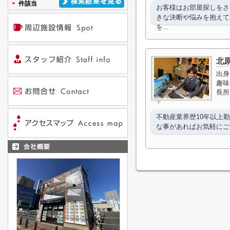
-
件該当
お客様はお部屋探しをさ
きな決断や悩みを抱えて
を...
北原
出身
趣味
長所
不動産業界歴10年以上
な事があればお気軽にご