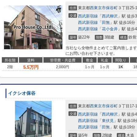
東京都
西東京市
保谷町
３丁目25-1
住所
交通
西武新宿線
「
西武柳沢
」駅 徒歩
西武新宿線
「
田無
」駅 徒歩16分
西武新宿線
「
花小金井
」駅 徒歩4
築22年
3階建
鉄骨
築年
階数
構造
当社なら全物件まとめてご案内致します
にお問い合わせ下さいませ。
所在階
賃料
管理費・共益費
敷金
礼金
間取り
5.5
万円
2階
2,000円
1ヶ月
1ヶ月
1K
1
イクシオ保谷
東京都
西東京市
保谷町
３丁目17-1
住所
交通
西武新宿線
「
西武柳沢
」駅 徒歩
西武新宿線
「
東伏見
」駅 徒歩18
西武新宿線
「
田無
」駅 徒歩19分
築5年
2階建
木造
築年
階数
構造