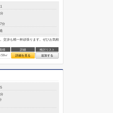
1
3分
7分
造
。交渉も精一杯頑張ります。ぜひお気軽
面積
詳細
検討リスト
8.59㎡
詳細を見る
追加する
5
4分
分