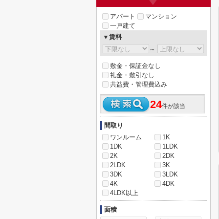
アパート
マンション
一戸建て
▼賃料
～
敷金・保証金なし
礼金・敷引なし
共益費・管理費込み
24
件が該当
間取り
ワンルーム
1K
1DK
1LDK
2K
2DK
2LDK
3K
3DK
3LDK
4K
4DK
4LDK以上
面積