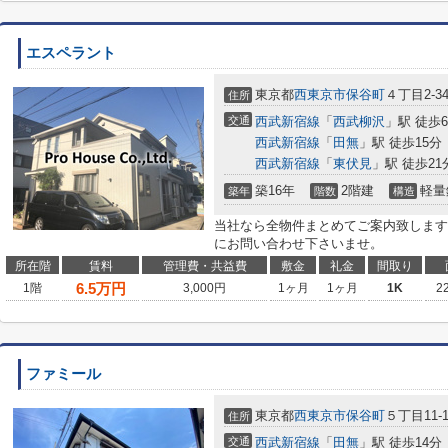
エスペラント
東京都
西東京市
保谷町
４丁目2-3
住所
交通
西武新宿線
「
西武柳沢
」駅 徒歩
西武新宿線
「
田無
」駅 徒歩15分
西武新宿線
「
東伏見
」駅 徒歩21
築16年
2階建
軽量
築年
階数
構造
当社なら全物件まとめてご案内致します
にお問い合わせ下さいませ。
所在階
賃料
管理費・共益費
敷金
礼金
間取り
6.5
万円
1階
3,000円
1ヶ月
1ヶ月
1K
2
ファミール
東京都
西東京市
保谷町
５丁目11-1
住所
交通
西武新宿線
「
田無
」駅 徒歩14分