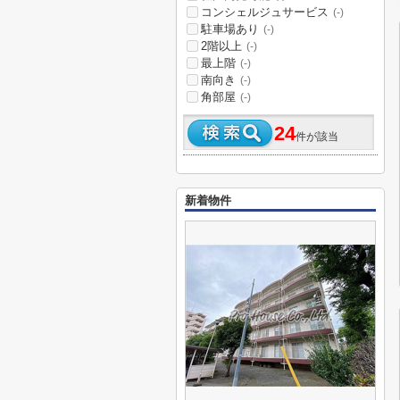
コンシェルジュサービス
(-)
駐車場あり
(-)
2階以上
(-)
最上階
(-)
南向き
(-)
角部屋
(-)
24
件が該当
新着物件