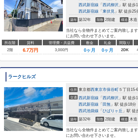
西武新宿線
「
西武柳沢
」駅 徒歩1
西武新宿線
「
東伏見
」駅 徒歩25
築32年
2階建
木造
築年
階数
構造
当社なら全物件まとめてご案内致します
にお問い合わせ下さいませ。
所在階
賃料
管理費・共益費
敷金
礼金
間取り
6.7
万円
0ヶ月
0ヶ月
2階
3,000円
2DK
ラークヒルズ
東京都
西東京市
保谷町
５丁目15-
住所
交通
西武新宿線
「
西武柳沢
」駅 徒歩1
西武新宿線
「
田無
」駅 徒歩18分
西武池袋線
「
ひばりヶ丘
」駅 徒
築32年
2階建
木造
築年
階数
構造
当社なら全物件まとめてご案内致します
にお問い合わせ下さいませ。