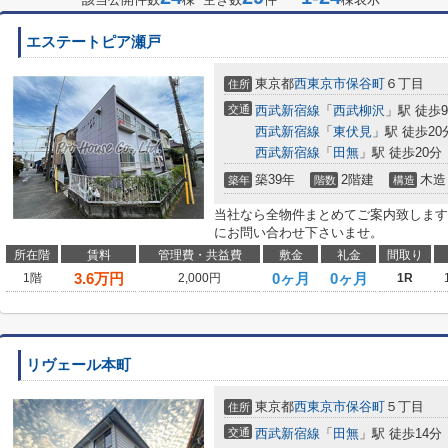
エステートピア瀬戸
東京都
西東京市
保谷町
６丁目
住所
交通
西武新宿線
「
西武柳沢
」駅 徒歩
西武新宿線
「
東伏見
」駅 徒歩20
西武新宿線
「
田無
」駅 徒歩20分
築39年
2階建
木造
築年
階数
構造
当社なら全物件まとめてご案内致します
にお問い合わせ下さいませ。
所在階
賃料
管理費・共益費
敷金
礼金
間取り
3.6
万円
0ヶ月
0ヶ月
1階
2,000円
1R
リヴェール本町
東京都
西東京市
保谷町
５丁目
住所
交通
西武新宿線
「
田無
」駅 徒歩14分