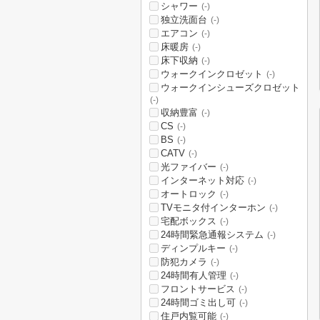
シャワー
(-)
独立洗面台
(-)
エアコン
(-)
床暖房
(-)
床下収納
(-)
ウォークインクロゼット
(-)
ウォークインシューズクロゼット
(-)
収納豊富
(-)
CS
(-)
BS
(-)
CATV
(-)
光ファイバー
(-)
インターネット対応
(-)
オートロック
(-)
TVモニタ付インターホン
(-)
宅配ボックス
(-)
24時間緊急通報システム
(-)
ディンプルキー
(-)
防犯カメラ
(-)
24時間有人管理
(-)
フロントサービス
(-)
24時間ゴミ出し可
(-)
住戸内覧可能
(-)