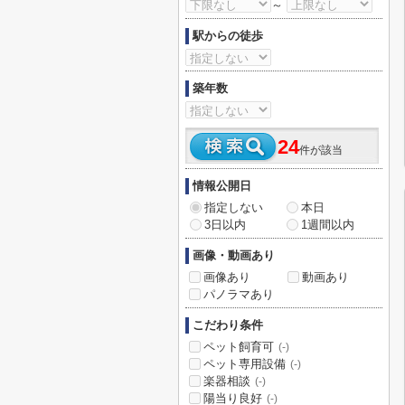
～
駅からの徒歩
築年数
24
件が該当
情報公開日
指定しない
本日
3日以内
1週間以内
画像・動画あり
画像あり
動画あり
パノラマあり
こだわり条件
ペット飼育可
(-)
ペット専用設備
(-)
楽器相談
(-)
陽当り良好
(-)