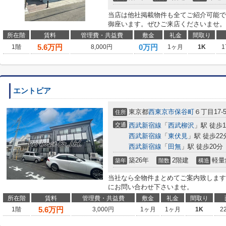
当店は他社掲載物件も全てご紹介可能で
御座います。ぜひご来店くださいませ。
所在階
賃料
管理費・共益費
敷金
礼金
間取り
5.6
万円
0万円
1階
8,000円
1ヶ月
1K
1
エントピア
東京都
西東京市
保谷町
６丁目17-
住所
交通
西武新宿線
「
西武柳沢
」駅 徒歩1
西武新宿線
「
東伏見
」駅 徒歩22
西武新宿線
「
田無
」駅 徒歩20分
築26年
2階建
軽量
築年
階数
構造
当社なら全物件まとめてご案内致します
にお問い合わせ下さいませ。
所在階
賃料
管理費・共益費
敷金
礼金
間取り
5.6
万円
1階
3,000円
1ヶ月
1ヶ月
1K
2