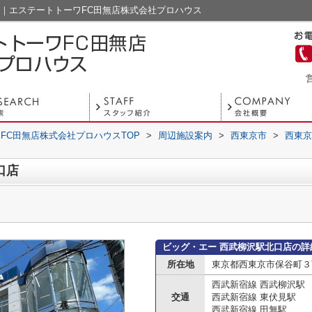
ジ｜エステートトーワFC田無店株式会社プロハウス
営
FC田無店株式会社プロハウスTOP
>
周辺施設案内
>
西東京市
>
西東京
口店
ビッグ・エー 西武柳沢駅北口店の詳
所在地
東京都西東京市保谷町３丁
西武新宿線 西武柳沢駅
交通
西武新宿線 東伏見駅
西武新宿線 田無駅