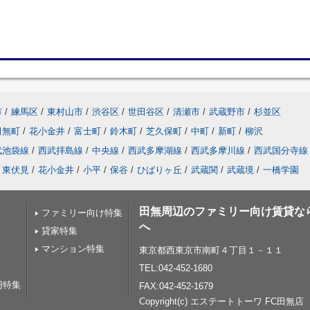
市
/
練馬区
/
東村山市
/
渋谷区
/
世田谷区
/
清瀬市
/
武蔵野市
/
杉並区
田無町
/
花小金井
/
富士町
/
鈴木町
/
芝久保町
/
中町
/
新町
/
柳沢
武池袋線
/
西武拝島線
/
中央線
/
西武多摩湖線
/
西武多摩川線
/
西武国分寺線
東伏見
/
花小金井
/
小平
/
保谷
/
ひばりヶ丘
/
武蔵関
/
武蔵境
/
一橋学園
田無周辺のファミリー向け賃貸な
ファミリー向け特集
へ
貸家特集
マンション特集
東京都西東京市南町４丁目１－１１
TEL:042-452-1680
円特集
FAX:042-452-1679
Copyright(c) エステートトーワ FC田無店