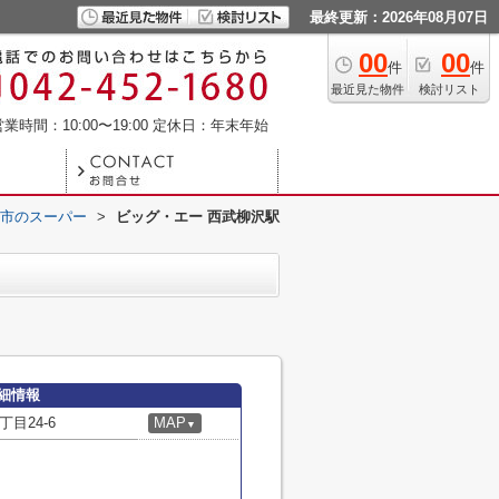
最終更新：2026年08月07日
00
00
件
件
最近見た物件
検討リスト
業時間：10:00〜19:00
定休日：年末年始
市のスーパー
>
ビッグ・エー 西武柳沢駅
細情報
目24-6
MAP
▼