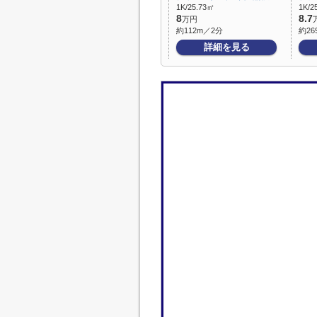
1K/25.73㎡
1K/2
8
8.7
万円
約112m／2分
約26
詳細を見る