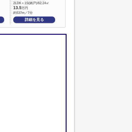
2LDK＋1S(納戸)/62.24㎡
13.5
万円
約537m／7分
詳細を見る