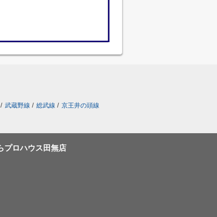
/
武蔵野線
/
総武線
/
京王井の頭線
らプロハウス田無店