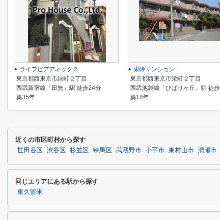
ライフピアアネックス
東峰マンション
東京都西東京市緑町２丁目
東京都西東京市栄町２丁目
西武新宿線「田無」駅 徒歩24分
西武池袋線「ひばりヶ丘」駅 徒歩
築35年
築18年
近くの市区町村から探す
世田谷区
渋谷区
杉並区
練馬区
武蔵野市
小平市
東村山市
清瀬市
同じエリアにある駅から探す
東久留米