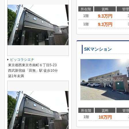
所在階
賃料
管理
9.3
万円
1階
9.3
万円
1階
SKマンション
ピッコラシエナ
東京都西東京市南町６丁目5-23
西武新宿線「田無」駅 徒歩10分
築1年未満
所在階
賃料
管
10
万円
1階