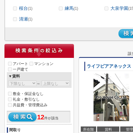
桜台
練馬
大泉学園
(1)
(1)
(1
清瀬
(1)
該
アパート
マンション
ライフピアアネックス
一戸建て
▼賃料
～
敷金・保証金なし
礼金・敷引なし
共益費・管理費込み
12
件が該当
所在階
賃料
管理
間取り