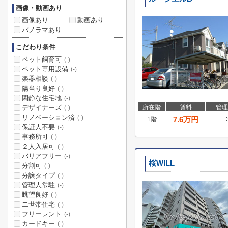
画像・動画あり
画像あり
動画あり
パノラマあり
こだわり条件
ペット飼育可
(-)
ペット専用設備
(-)
楽器相談
(-)
陽当り良好
(-)
閑静な住宅地
(-)
デザイナーズ
所在階
賃料
管理
(-)
リノベーション済
(-)
7.6
万円
1階
保証人不要
(-)
事務所可
(-)
２人入居可
(-)
バリアフリー
(-)
桜WILL
分割可
(-)
分譲タイプ
(-)
管理人常駐
(-)
眺望良好
(-)
二世帯住宅
(-)
フリーレント
(-)
カードキー
(-)