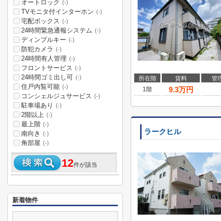
オートロック
(-)
TVモニタ付インターホン
(-)
宅配ボックス
(-)
24時間緊急通報システム
(-)
ディンプルキー
(-)
防犯カメラ
(-)
24時間有人管理
(-)
フロントサービス
(-)
24時間ゴミ出し可
(-)
所在階
賃料
管
住戸内覧可能
(-)
9.3
万円
1階
コンシェルジュサービス
(-)
駐車場あり
(-)
2階以上
(-)
最上階
(-)
ラークヒル
南向き
(-)
角部屋
(-)
12
件が該当
新着物件