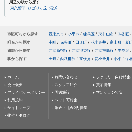
周辺の駅から探す
東久留米
ひばりヶ丘
清瀬
市区町村から探す
西東京市
/
小平市
/
練馬区
/
東村山市
/
渋谷区
/
町名から探す
南町
/
保谷町
/
田無町
/
花小金井
/
富士町
/
新
路線から探す
西武新宿線
/
西武池袋線
/
西武拝島線
/
中央線
/
駅から探す
田無
/
西武柳沢
/
東伏見
/
花小金井
/
小平
/
保
ホーム
お問い合わせ
ファミリー向け特集
会社概要
スタッフ紹介
貸家特集
プライバシーポリシー
周辺施設
マンション特集
利用規約
ペット可特集
サイトマップ
敷金・礼金0円特集
物件カタログ