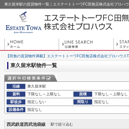
東久留米駅の賃貸物件一覧｜エステートトーワFC田無店株式会社プロハ
【田無の賃貸物件満載】エステートトーワFC田無店株式会社プロハウスT
東久留米駅物件一覧
沿線
東久留米駅
賃料
下限なし～上限なし
面積
下限なし～上限なし
駅徒歩
指定しない
間取り
指定なし
設備条件
指定なし
西武鉄道西武池袋線
駅で絞り込む