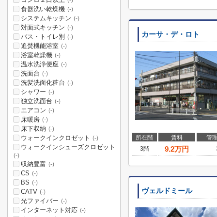
(-)
食器洗い乾燥機
(-)
システムキッチン
(-)
対面式キッチン
(-)
カーサ・デ・ロト
バス・トイレ別
(-)
追焚機能浴室
(-)
浴室乾燥機
(-)
温水洗浄便座
(-)
洗面台
(-)
洗髪洗面化粧台
(-)
シャワー
(-)
独立洗面台
(-)
エアコン
(-)
床暖房
(-)
床下収納
(-)
ウォークインクロゼット
所在階
賃料
管
(-)
ウォークインシューズクロゼット
9.2
万円
3階
(-)
収納豊富
(-)
CS
(-)
BS
(-)
ヴェルドミール
CATV
(-)
光ファイバー
(-)
インターネット対応
(-)