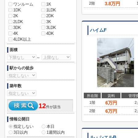
3.8
万円
2階
ワンルーム
1K
1DK
1LDK
2K
2DK
2LDK
3K
3DK
3LDK
ハイムF
4K
4DK
4LDK以上
面積
～
駅からの徒歩
築年数
所在階
賃料
管理
6
万円
1階
2
12
件が該当
6
万円
2階
2
情報公開日
指定しない
本日
3日以内
1週間以内
ル・シエルB