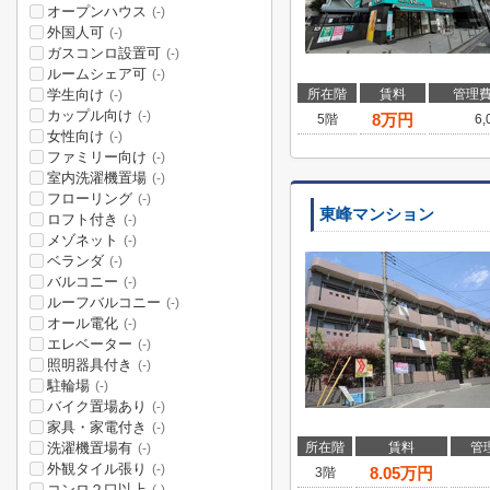
オープンハウス
(-)
外国人可
(-)
ガスコンロ設置可
(-)
ルームシェア可
(-)
学生向け
所在階
賃料
管理
(-)
カップル向け
(-)
8
万円
5階
6
女性向け
(-)
ファミリー向け
(-)
室内洗濯機置場
(-)
フローリング
(-)
東峰マンション
ロフト付き
(-)
メゾネット
(-)
ベランダ
(-)
バルコニー
(-)
ルーフバルコニー
(-)
オール電化
(-)
エレベーター
(-)
照明器具付き
(-)
駐輪場
(-)
バイク置場あり
(-)
家具・家電付き
(-)
洗濯機置場有
所在階
賃料
管
(-)
外観タイル張り
(-)
8.05
万円
3階
コンロ２口以上