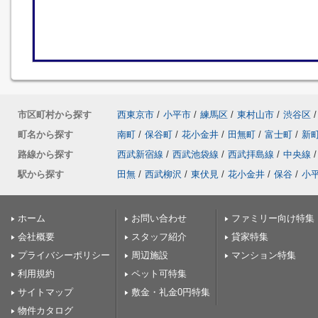
市区町村から探す
西東京市
/
小平市
/
練馬区
/
東村山市
/
渋谷区
/
町名から探す
南町
/
保谷町
/
花小金井
/
田無町
/
富士町
/
新
路線から探す
西武新宿線
/
西武池袋線
/
西武拝島線
/
中央線
/
駅から探す
田無
/
西武柳沢
/
東伏見
/
花小金井
/
保谷
/
小
ホーム
お問い合わせ
ファミリー向け特集
会社概要
スタッフ紹介
貸家特集
プライバシーポリシー
周辺施設
マンション特集
利用規約
ペット可特集
サイトマップ
敷金・礼金0円特集
物件カタログ