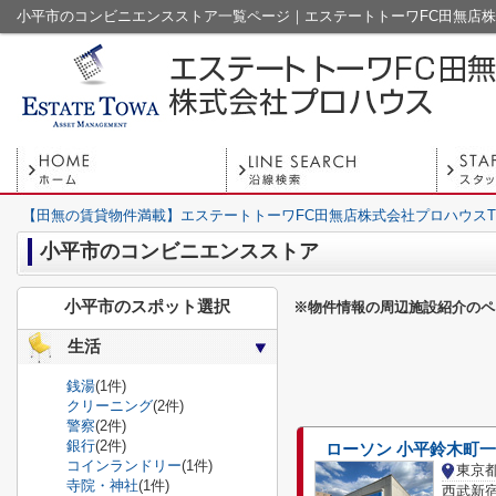
小平市のコンビニエンスストア一覧ページ｜エステートトーワFC田無店
【田無の賃貸物件満載】エステートトーワFC田無店株式会社プロハウスT
小平市のコンビニエンスストア
小平市のスポット選択
※物件情報の周辺施設紹介のペ
生活
銭湯
(1件)
クリーニング
(2件)
警察
(2件)
銀行
(2件)
ローソン 小平鈴木町
コインランドリー
(1件)
東京
寺院・神社
(1件)
西武新宿