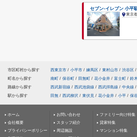
セブン-イレブン 小平
東京
市区町村から探す
西東京市
/
小平市
/
練馬区
/
東村山市
/
渋谷区
/
町名から探す
南町
/
保谷町
/
田無町
/
花小金井
/
富士町
/
鈴
路線から探す
西武新宿線
/
西武池袋線
/
西武拝島線
/
中央線
/
駅から探す
田無
/
西武柳沢
/
東伏見
/
花小金井
/
小平
/
保
ホーム
お問い合わせ
ファミリー向け特集
会社概要
スタッフ紹介
貸家特集
プライバシーポリシー
周辺施設
マンション特集