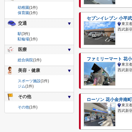
幼稚園
(1件)
保育園
(1件)
セブンイレブン 小平
交通
東京
西武新宿
駅
(3件)
駐輪場
(1件)
医療
ファミリーマート 花
総合病院
(1件)
西武新宿
美容・健康
スポーツ施設
(1件)
ジム
(1件)
その他
ローソン 花小金井南
その他
(1件)
西武新宿