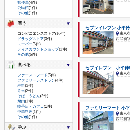
郵便局
(4件)
公民館
(1件)
その他
(1件)
買う
セブンイレブン 小平
東京
コンビニエンスストア
(16件)
ドラッグストア
(3件)
西武新宿
スーパー
(6件)
ディスカウントショップ
(1件)
その他
(5件)
食べる
セブイレブン 小平仲
東京
ファーストフード
(5件)
ファミリーレストラン
(4件)
寿司
(3件)
弁当
(2件)
そば・うどん
(2件)
焼肉
(1件)
喫茶店・カフェ
(1件)
ファミリーマート 小
中華料理
(1件)
東京
その他
(1件)
西武新宿
学ぶ