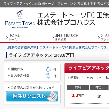
【田無の賃貸物件満載】エステートトーワFC田無店株式会社プロハウスT
ライフピアアネックス 1K3.8万円
ライフピアアネック
公開物件数
件
本日の更新件数
件
お客様の「こだわり」が、私
賃料
間取り
▼ご希望のお部屋をお探しします
3.8
万円
1K