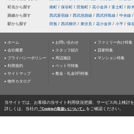
町名から探す
南町
/
保谷町
/
田無町
/
花小金井
/
富士町
/
鈴
路線から探す
西武新宿線
/
西武池袋線
/
西武拝島線
/
中央線
/
駅から探す
田無
/
西武柳沢
/
東伏見
/
花小金井
/
小平
/
保
ホーム
お問い合わせ
ファミリー向け特集
会社概要
スタッフ紹介
貸家特集
プライバシーポリシー
周辺施設
マンション特集
利用規約
ペット可特集
サイトマップ
敷金・礼金0円特集
物件カタログ
当サイトでは、お客様の当サイト利用状況把握、サービス向上検討を目
詳しくは、当社の
をご確認ください。
「Cookieの取扱いについて」