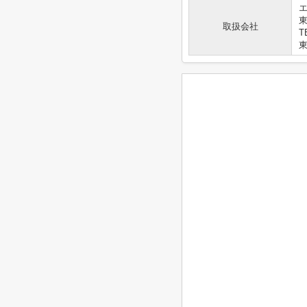
エ
取扱会社
T
東