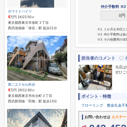
仲介手数料 ※2
ホワイトハイツ
4
万円 1K/23.50㎡
東京都西東京市泉町３丁目
西武池袋線「保谷」駅 徒歩21分
※1. １か月を30
※2. 仲介手数料
※3. その他費用の
担当者のコメント
当店は
ぜひご
第二エクセル向台
4
万円 1R/12.60㎡
東京都西東京市向台町３丁目
ポイント・特徴
西武新宿線「田無」駅 徒歩13分
フローリング
敷金礼金不
お問い合わせは
エステー