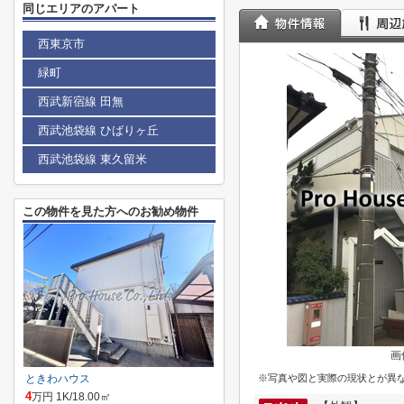
同じエリアのアパート
西東京市
緑町
西武新宿線 田無
西武池袋線 ひばりヶ丘
西武池袋線 東久留米
この物件を見た方へのお勧め物件
画
ときわハウス
※写真や図と実際の現状とが異
4
万円 1K/18.00㎡