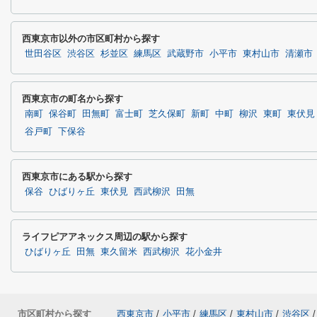
西東京市以外の市区町村から探す
世田谷区
渋谷区
杉並区
練馬区
武蔵野市
小平市
東村山市
清瀬市
西東京市の町名から探す
南町
保谷町
田無町
富士町
芝久保町
新町
中町
柳沢
東町
東伏見
谷戸町
下保谷
西東京市にある駅から探す
保谷
ひばりヶ丘
東伏見
西武柳沢
田無
ライフピアアネックス周辺の駅から探す
ひばりヶ丘
田無
東久留米
西武柳沢
花小金井
市区町村から探す
西東京市
/
小平市
/
練馬区
/
東村山市
/
渋谷区
/