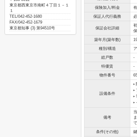
東京都西東京市南町４丁目１－１
保険加入/料金
有
１
TEL/042-452-1680
保証人代行義務
FAX/042-452-1679
東京都知事 (3) 第94510号
保証会社詳細
保
築年月(築年数)
1
種別/構造
ア
総戸数
-
特優賃
-
物件番号
6
設備条件
備考
条件(その他)
鍵