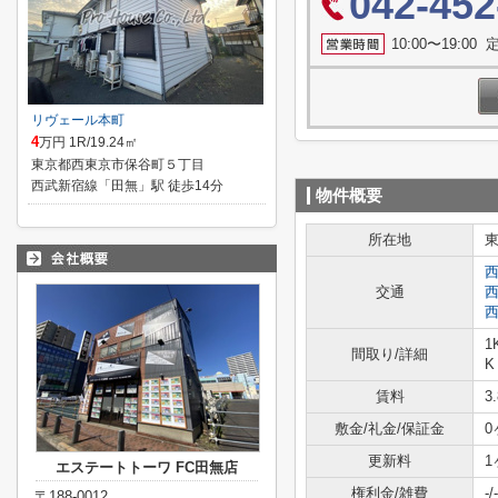
042-452
10:00〜19:0
リヴェール本町
4
万円 1R/19.24㎡
東京都西東京市保谷町５丁目
西武新宿線「田無」駅 徒歩14分
物件概要
所在地
交通
1
間取り/詳細
K
賃料
3
敷金/礼金/保証金
0
更新料
1
エステートトーワ FC田無店
権利金/雑費
-/-
〒188-0012