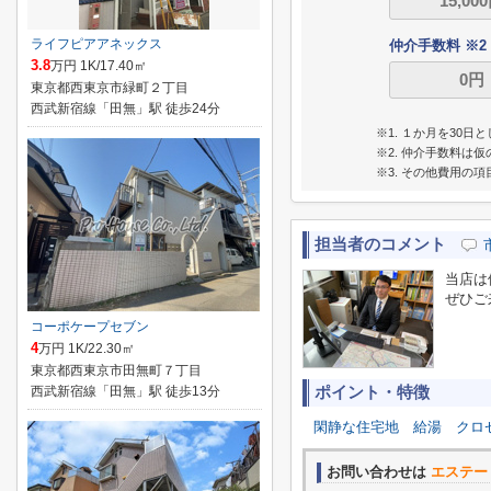
ライフピアアネックス
仲介手数料 ※2
3.8
万円 1K/17.40㎡
東京都西東京市緑町２丁目
西武新宿線「田無」駅 徒歩24分
※1. １か月を30
※2. 仲介手数料
※3. その他費用の
担当者のコメント
当店は
ぜひご
コーポケープセブン
4
万円 1K/22.30㎡
東京都西東京市田無町７丁目
西武新宿線「田無」駅 徒歩13分
ポイント・特徴
閑静な住宅地
給湯
クロ
お問い合わせは
エステー