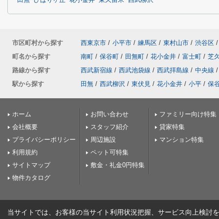
田無
ひばりヶ丘
花小金井
東久留米
西武柳沢
市区町村から探す
西東京市
/
小平市
/
練馬区
/
東村山市
/
渋谷区
/
町名から探す
南町
/
保谷町
/
田無町
/
花小金井
/
富士町
/
芝
路線から探す
西武新宿線
/
西武池袋線
/
西武拝島線
/
中央線
/
駅から探す
田無
/
西武柳沢
/
東伏見
/
花小金井
/
小平
/
保
ホーム
お問い合わせ
ファミリー向け特集
会社概要
スタッフ紹介
貸家特集
プライバシーポリシー
周辺施設
マンション特集
利用規約
ペット可特集
サイトマップ
敷金・礼金0円特集
物件カタログ
当サイトでは、お客様の当サイト利用状況把握、サービス向上検討を目