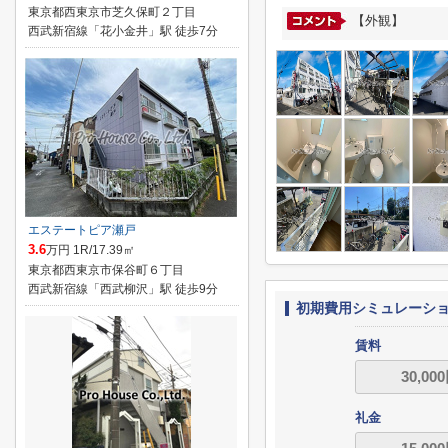
東京都西東京市芝久保町２丁目
【外観】
西武新宿線「花小金井」駅 徒歩7分
エステートピア瀬戸
3.6
万円 1R/17.39㎡
東京都西東京市保谷町６丁目
西武新宿線「西武柳沢」駅 徒歩9分
初期費用シミュレーシ
賃料
礼金