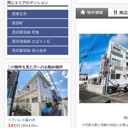
同じエリアのマンション
西東京市
西原町
西武新宿線 田無
西武池袋線 ひばりヶ丘
西武新宿線 花小金井
この物件を見た方へのお勧め物件
画
ペアパレス藤の木
※写真や図と実際の現状とが異
3.6
万円 1R/14.00㎡