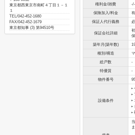
権利金/雑費
-/-
東京都西東京市南町４丁目１－１
１
保険加入/料金
有
TEL/042-452-1680
保証人代行義務
FAX/042-452-1679
東京都知事 (3) 第94510号
初
保証会社詳細
保
築年月(築年数)
1
種別/構造
マ
総戸数
-
特優賃
-
物件番号
9
設備条件