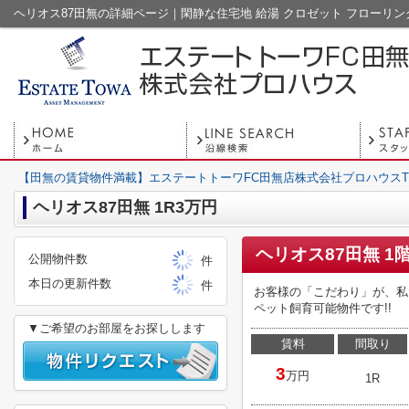
【田無の賃貸物件満載】エステートトーワFC田無店株式会社プロハウスT
ヘリオス87田無 1R3万円
ヘリオス87田無 1
公開物件数
件
本日の更新件数
件
お客様の「こだわり」が、私
ペット飼育可能物件です!!
▼ご希望のお部屋をお探しします
賃料
間取り
3
万円
1R