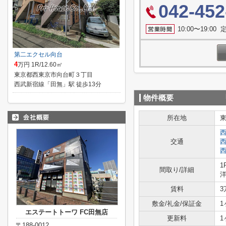
042-452
10:00〜19:0
第二エクセル向台
4
万円 1R/12.60㎡
東京都西東京市向台町３丁目
西武新宿線「田無」駅 徒歩13分
物件概要
所在地
交通
1
間取り/詳細
洋
賃料
3
敷金/礼金/保証金
1
エステートトーワ FC田無店
更新料
1
〒188-0012