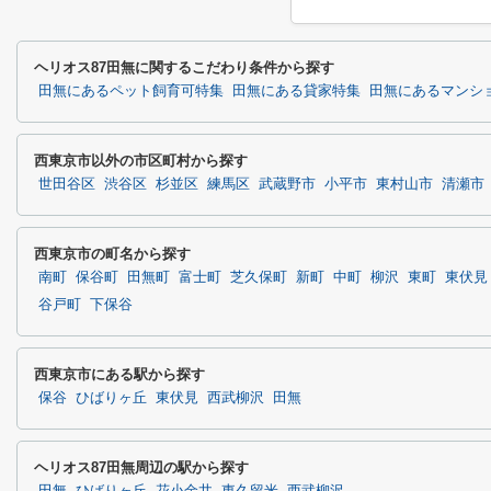
ヘリオス87田無に関するこだわり条件から探す
田無にあるペット飼育可特集
田無にある貸家特集
田無にあるマンシ
西東京市以外の市区町村から探す
世田谷区
渋谷区
杉並区
練馬区
武蔵野市
小平市
東村山市
清瀬市
西東京市の町名から探す
南町
保谷町
田無町
富士町
芝久保町
新町
中町
柳沢
東町
東伏見
谷戸町
下保谷
西東京市にある駅から探す
保谷
ひばりヶ丘
東伏見
西武柳沢
田無
ヘリオス87田無周辺の駅から探す