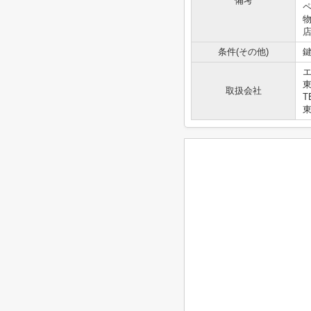
備考
条件(その他)
鍵
エ
取扱会社
T
東