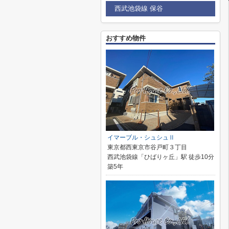
西武池袋線 保谷
おすすめ物件
イマーブル・シュシュⅡ
東京都西東京市谷戸町３丁目
西武池袋線「ひばりヶ丘」駅 徒歩10分
築5年