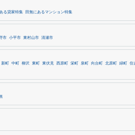
ある貸家特集
田無にあるマンション特集
野市
小平市
東村山市
清瀬市
新町
中町
柳沢
東町
東伏見
西原町
栄町
泉町
向台町
北原町
緑町
住
無