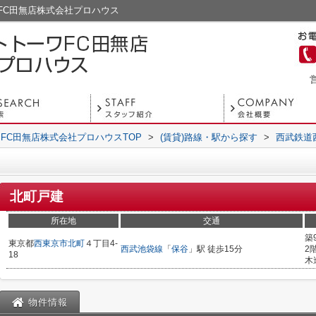
FC田無店株式会社プロハウス
営
FC田無店株式会社プロハウスTOP
>
(賃貸)路線・駅から探す
>
西武鉄道
北町戸建
所在地
交通
築
東京都
西東京市
北町
４丁目4-
西武池袋線
「
保谷
」駅 徒歩15分
2
18
木
物件情報