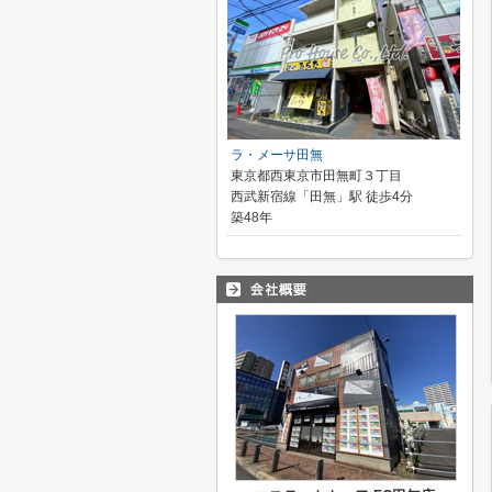
ラ・メーサ田無
東京都西東京市田無町３丁目
西武新宿線「田無」駅 徒歩4分
築48年