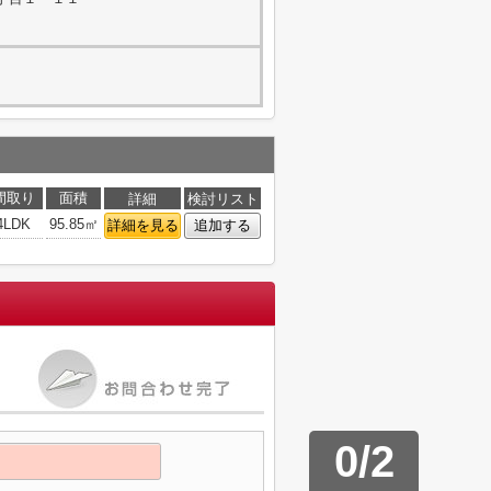
間取り
面積
詳細
検討リスト
4LDK
95.85㎡
詳細を見る
追加する
0
/
2