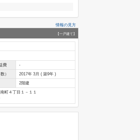
情報の見方
【一戸建て】
益費
-
年数）
2017年 3月 ( 築9年 )
2階建
市南町４丁目１－１１
号