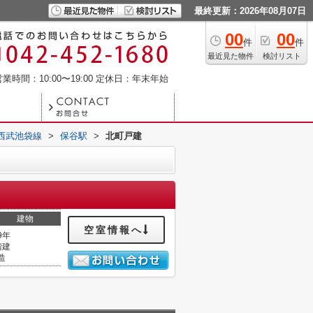
最終更新：2026年08月07日
00
00
件
件
最近見た物件
検討リスト
業時間：10:00〜19:00
定休日：年末年始
西武池袋線
>
保谷駅
>
北町戸建
建物
空室情報へ
9年
階建
造