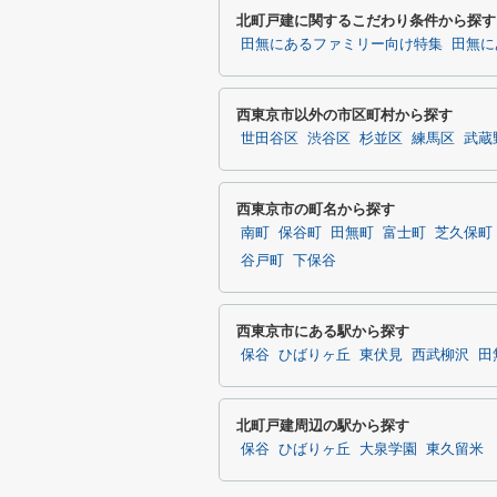
北町戸建に関するこだわり条件から探す
田無にあるファミリー向け特集
田無に
西東京市以外の市区町村から探す
世田谷区
渋谷区
杉並区
練馬区
武蔵
西東京市の町名から探す
南町
保谷町
田無町
富士町
芝久保町
谷戸町
下保谷
西東京市にある駅から探す
保谷
ひばりヶ丘
東伏見
西武柳沢
田
北町戸建周辺の駅から探す
保谷
ひばりヶ丘
大泉学園
東久留米