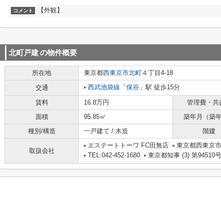
【外観】
コメント
北町戸建
の物件概要
所在地
東京都
西東京市
北町
４丁目4-18
西武池袋線
「
保谷
」駅 徒歩15分
交通
賃料
16.8万円
管理費・共
面積
95.85㎡
築年月（築
種別/構造
一戸建て / 木造
階建
エステートトーワ FC田無店
東京都西東京
取扱会社
TEL:042-452-1680
東京都知事 (3) 第94510