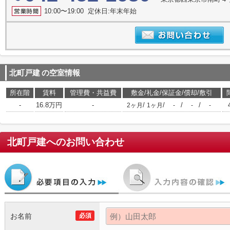
10:00〜19:00 定休日:年末年始
北町戸建
の空室情報
所在階
賃料
管理費・共益費
敷金/礼金/保証金/償却/敷引
-
16.8万円
-
/
/
/
/
2ヶ月
1ヶ月
-
-
-
北町戸建
へのお問い合わせ
お名前
必須