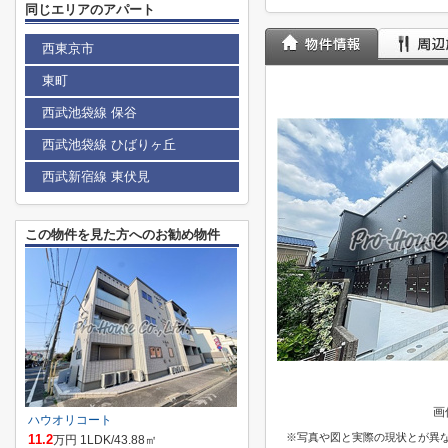
同じエリアのアパート
西東京市
東町
西武池袋線 保谷
西武池袋線 ひばりヶ丘
西武新宿線 東伏見
この物件を見た方へのお勧め物件
画
ハウオリコート
※写真や図と実際の現状とが異
11.2
万円 1LDK/43.88㎡