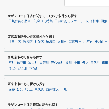
サザンロード保谷に関するこだわり条件から探す
田無にある敷金・礼金０円特集
田無にあるファミリー向け特集
田無
西東京市以外の市区町村から探す
世田谷区
渋谷区
杉並区
練馬区
立川市
武蔵野市
小平市
東村山市
西東京市の町名から探す
南町
保谷町
富士町
田無町
芝久保町
新町
中町
柳沢
東伏見
東町
ひばりが丘北
下保谷
西東京市にある駅から探す
保谷
ひばりヶ丘
東伏見
西武柳沢
田無
サザンロード保谷周辺の駅から探す