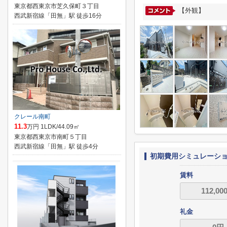
東京都西東京市芝久保町３丁目
【外観】
西武新宿線「田無」駅 徒歩16分
クレール南町
11.3
万円 1LDK/44.09㎡
東京都西東京市南町５丁目
西武新宿線「田無」駅 徒歩4分
初期費用シミュレーシ
賃料
礼金