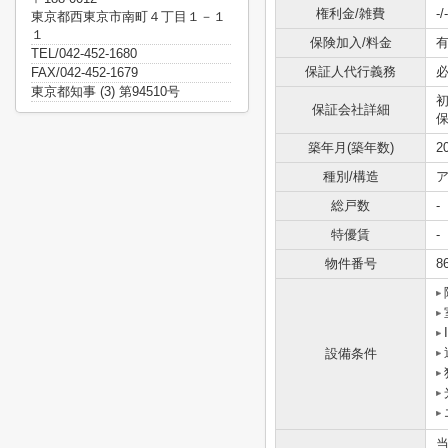
権利金/雑費
-/-
東京都西東京市南町４丁目１－１
１
保険加入/料金
有
TEL/042-452-1680
保証人代行義務
FAX/042-452-1679
東京都知事 (3) 第94510号
保証会社詳細
保
築年月(築年数)
2
種別/構造
ア
総戸数
-
特優賃
-
物件番号
8
設備条件