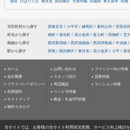
保谷
ひばりヶ丘
東伏見
西武柳沢
大泉学園
武蔵関
東久留米
田無
市区町村から探す
西東京市
/
小平市
/
練馬区
/
東村山市
/
世田谷
町名から探す
南町
/
保谷町
/
花小金井
/
富士町
/
田無町
/
芝
路線から探す
西武新宿線
/
西武池袋線
/
西武拝島線
/
中央線
/
駅から探す
田無
/
西武柳沢
/
東伏見
/
花小金井
/
小平
/
保
ホーム
お問い合わせ
ファミリー向け特集
会社概要
スタッフ紹介
貸家特集
プライバシーポリシー
周辺施設
マンション特集
利用規約
ペット可特集
サイトマップ
敷金・礼金0円特集
物件カタログ
当サイトでは、お客様の当サイト利用状況把握、サービス向上検討を目