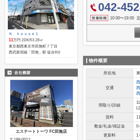
042-452
10:00〜19:0
Ｋ ｈｏｕｓｅ１
11
万円 2DK/53.28㎡
東京都西東京市田無町７丁目
西武新宿線「田無」駅 徒歩9分
物件概要
所在地
交通
1
間取り/詳細
L
賃料
1
敷金/礼金/保証金
0
エステートトーワ FC田無店
更新料
1
〒188-0012