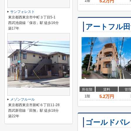
5.2
万円
1階
サンフォレスト
東京都西東京市中町３丁目5-1
西武池袋線「保谷」駅 徒歩16分
アートフル田
築17年
所在階
賃料
管
5.2
万円
1階
メゾンフルール
東京都西東京市新町６丁目11-28
西武新宿線「田無」駅 徒歩18分
築22年
ゴールドパレ