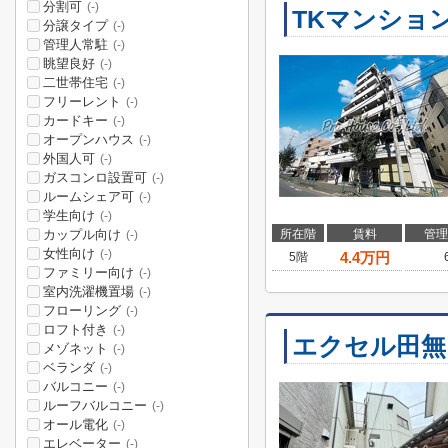
分割可
(-)
TKマンショ
分譲タイプ
(-)
管理人常駐
(-)
眺望良好
(-)
二世帯住宅
(-)
フリーレント
(-)
カードキー
(-)
オープンハウス
(-)
外国人可
(-)
ガスコンロ設置可
(-)
ルームシェア可
(-)
学生向け
(-)
カップル向け
所在階
賃料
管理
(-)
女性向け
(-)
4.4
万円
5階
ファミリー向け
(-)
室内洗濯機置場
(-)
フローリング
(-)
ロフト付き
(-)
エクセル田無
メゾネット
(-)
ベランダ
(-)
バルコニー
(-)
ルーフバルコニー
(-)
オール電化
(-)
エレベーター
(-)