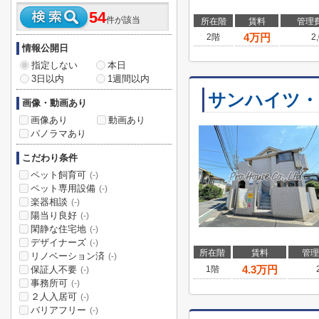
54
件が該当
所在階
賃料
管理
4
万円
2階
2
情報公開日
指定しない
本日
3日以内
1週間以内
サンハイツ・
画像・動画あり
画像あり
動画あり
パノラマあり
こだわり条件
ペット飼育可
(-)
ペット専用設備
(-)
楽器相談
(-)
陽当り良好
(-)
閑静な住宅地
(-)
デザイナーズ
(-)
所在階
賃料
管理
リノベーション済
(-)
4.3
万円
保証人不要
1階
(-)
事務所可
(-)
２人入居可
(-)
バリアフリー
(-)