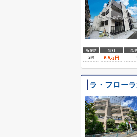
所在階
賃料
管理
6.5
万円
2階
ラ・フローラ