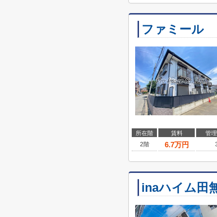
ファミール
所在階
賃料
管理
6.7
万円
2階
inaハイム田