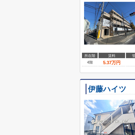
所在階
賃料
5.37
万円
4階
伊藤ハイツ