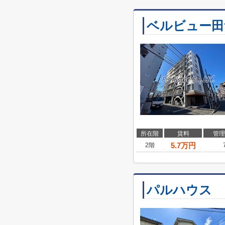
ベルビュー田
所在階
賃料
管理
5.7
万円
2階
パルハウス