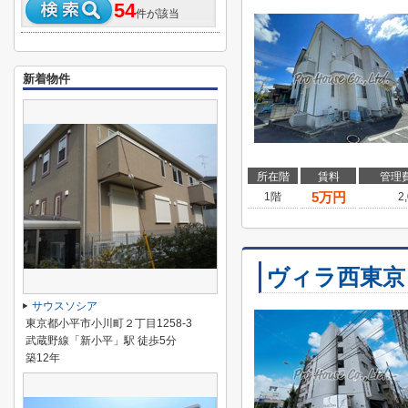
54
件が該当
新着物件
所在階
賃料
管理
5
万円
1階
2
ヴィラ西東京
サウスソシア
東京都小平市小川町２丁目1258-3
武蔵野線「新小平」駅 徒歩5分
築12年