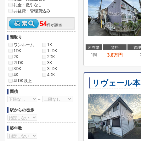
礼金・敷引なし
共益費・管理費込み
54
件が該当
間取り
ワンルーム
1K
所在階
賃料
管理
1DK
1LDK
3.6
万円
1階
2K
2DK
2LDK
3K
3DK
3LDK
4K
4DK
4LDK以上
リヴェール本
面積
～
駅からの徒歩
築年数