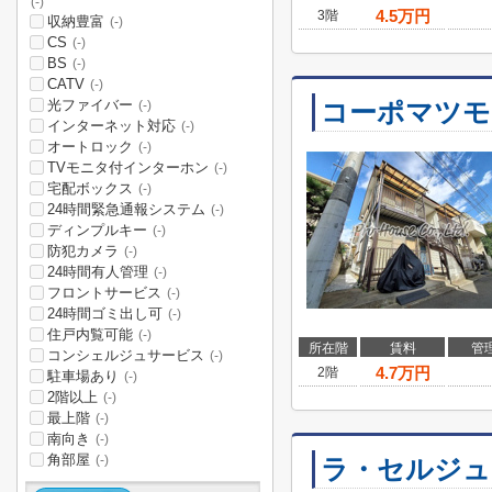
(-)
4.5
万円
3階
収納豊富
(-)
CS
(-)
BS
(-)
CATV
(-)
光ファイバー
コーポマツモ
(-)
インターネット対応
(-)
オートロック
(-)
TVモニタ付インターホン
(-)
宅配ボックス
(-)
24時間緊急通報システム
(-)
ディンプルキー
(-)
防犯カメラ
(-)
24時間有人管理
(-)
フロントサービス
(-)
24時間ゴミ出し可
(-)
住戸内覧可能
(-)
所在階
賃料
管
コンシェルジュサービス
(-)
4.7
万円
2階
駐車場あり
(-)
2階以上
(-)
最上階
(-)
南向き
(-)
角部屋
(-)
ラ・セルジュ