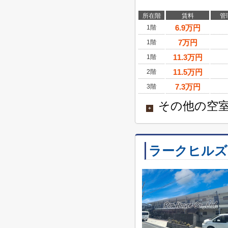
所在階
賃料
管
6.9
万円
1階
7
万円
1階
11.3
万円
1階
11.5
万円
2階
7.3
万円
3階
その他の空室
+
ラークヒルズ