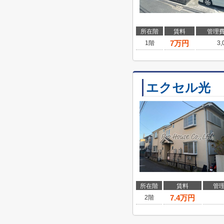
所在階
賃料
管理
7
万円
1階
3
エクセル光
所在階
賃料
管
7.4
万円
2階