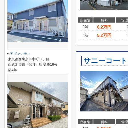
所在階
賃料
管理
6.2
万円
2階
5.2
万円
5階
アヴァンティ
サニーコート
東京都西東京市中町３丁目
西武池袋線「保谷」駅 徒歩16分
築4年
所在階
賃料
管理