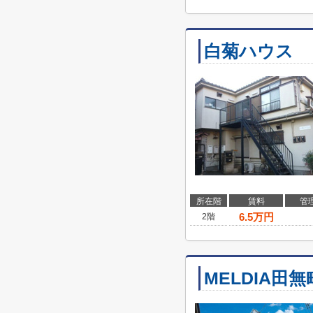
白菊ハウス
所在階
賃料
管
6.5
万円
2階
MELDIA田無