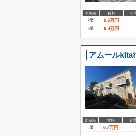
所在階
賃料
管
6.6
万円
2階
6.8
万円
5階
アムールkitah
所在階
賃料
管
6.7
万円
1階