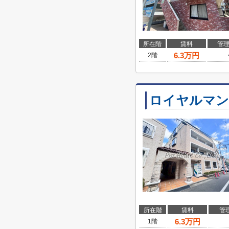
所在階
賃料
管
6.3
万円
2階
ロイヤルマン
所在階
賃料
管
6.3
万円
1階