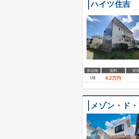
ハイツ住吉
所在階
賃料
管
6.2
万円
1階
メゾン・ド・