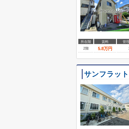
所在階
賃料
管
5.8
万円
2階
サンフラット