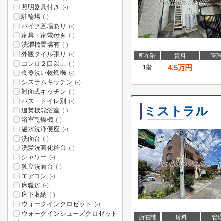
照明器具付き
(-)
駐輪場
(-)
バイク置場あり
(-)
家具・家電付き
(-)
洗濯機置場有
(-)
外観タイル張り
(-)
所在階
賃料
管
コンロ２口以上
(-)
4.5
万円
1階
食器洗い乾燥機
(-)
システムキッチン
(-)
対面式キッチン
(-)
バス・トイレ別
(-)
ミストラル
追焚機能浴室
(-)
浴室乾燥機
(-)
温水洗浄便座
(-)
洗面台
(-)
洗髪洗面化粧台
(-)
シャワー
(-)
独立洗面台
(-)
エアコン
(-)
床暖房
(-)
床下収納
(-)
ウォークインクロゼット
(-)
ウォークインシューズクロゼット
所在階
賃料
管