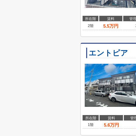
所在階
賃料
管
5.5
万円
2階
エントピア
所在階
賃料
管
5.6
万円
1階