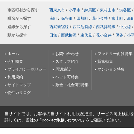
市区町村から探す
西東京市
/
小平市
/
練馬区
/
東村山市
/
渋谷区
/
町名から探す
南町
/
保谷町
/
田無町
/
花小金井
/
富士町
/
新
路線から探す
西武新宿線
/
西武池袋線
/
西武拝島線
/
中央線
/
駅から探す
田無
/
西武柳沢
/
東伏見
/
花小金井
/
保谷
/
小
ホーム
お問い合わせ
ファミリー向け特集
会社概要
スタッフ紹介
貸家特集
プライバシーポリシー
周辺施設
マンション特集
利用規約
ペット可特集
サイトマップ
敷金・礼金0円特集
物件カタログ
当サイトでは、お客様の当サイト利用状況把握、サービス向上検討を目
詳しくは、当社の
をご確認ください。
「Cookieの取扱いについて」