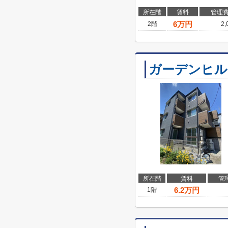
所在階
賃料
管理
6
万円
2階
2
ガーデンヒル
所在階
賃料
管
6.2
万円
1階