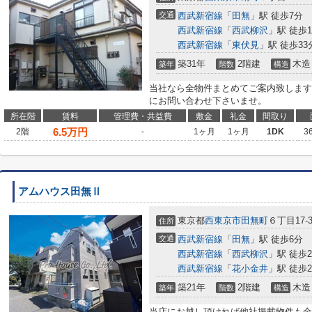
交通
西武新宿線
「
田無
」駅 徒歩7分
西武新宿線
「
西武柳沢
」駅 徒歩1
西武新宿線
「
東伏見
」駅 徒歩33
築31年
2階建
木造
築年
階数
構造
当社なら全物件まとめてご案内致します
にお問い合わせ下さいませ。
所在階
賃料
管理費・共益費
敷金
礼金
間取り
6.5
万円
2階
-
1ヶ月
1ヶ月
1DK
3
アムハウス田無Ⅱ
東京都
西東京市
田無町
６丁目17-
住所
交通
西武新宿線
「
田無
」駅 徒歩6分
西武新宿線
「
西武柳沢
」駅 徒歩2
西武新宿線
「
花小金井
」駅 徒歩2
築21年
2階建
木造
築年
階数
構造
当店にお越し頂ければ他社掲載物件も全