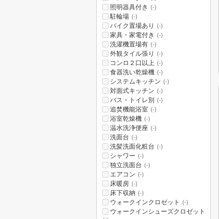
照明器具付き
(-)
駐輪場
(-)
バイク置場あり
(-)
家具・家電付き
(-)
洗濯機置場有
(-)
外観タイル張り
(-)
コンロ２口以上
(-)
食器洗い乾燥機
(-)
システムキッチン
(-)
対面式キッチン
(-)
バス・トイレ別
(-)
追焚機能浴室
(-)
浴室乾燥機
(-)
温水洗浄便座
(-)
洗面台
(-)
洗髪洗面化粧台
(-)
シャワー
(-)
独立洗面台
(-)
エアコン
(-)
床暖房
(-)
床下収納
(-)
ウォークインクロゼット
(-)
ウォークインシューズクロゼット