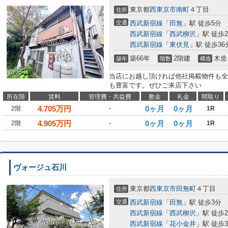
東京都
西東京市
南町
４丁目
住所
交通
西武新宿線
「
田無
」駅 徒歩5分
西武新宿線
「
西武柳沢
」駅 徒歩2
西武新宿線
「
東伏見
」駅 徒歩36
築66年
2階建
木造
築年
階数
構造
当店にお越し頂ければ他社掲載物件も全
も豊富です。ぜひご来店下さい
所在階
賃料
管理費・共益費
敷金
礼金
間取り
4.705
万円
0ヶ月
0ヶ月
2階
-
1R
4.905
万円
0ヶ月
0ヶ月
2階
-
1R
ヴォージュ石川
東京都
西東京市
田無町
４丁目
住所
交通
西武新宿線
「
田無
」駅 徒歩3分
西武新宿線
「
西武柳沢
」駅 徒歩2
西武新宿線
「
花小金井
」駅 徒歩3