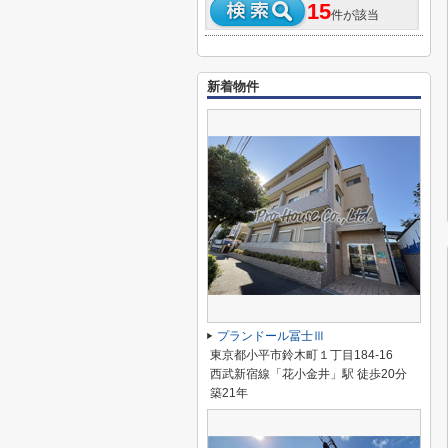
15
件が該当
新着物件
プランドール冨士Ⅲ
東京都小平市鈴木町１丁目184-16
西武新宿線「花小金井」駅 徒歩20分
築21年