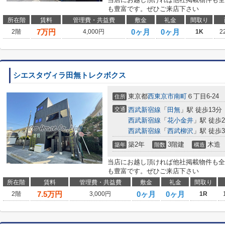
も豊富です。ぜひご来店下さい
所在階
賃料
管理費・共益費
敷金
礼金
間取り
7
万円
0ヶ月
0ヶ月
2階
4,000円
1K
2
シエスタヴィラ田無トレクボクス
東京都
西東京市
南町
６丁目6-24
住所
交通
西武新宿線
「
田無
」駅 徒歩13分
西武新宿線
「
花小金井
」駅 徒歩2
西武新宿線
「
西武柳沢
」駅 徒歩3
築2年
3階建
木造
築年
階数
構造
当店にお越し頂ければ他社掲載物件も全
も豊富です。ぜひご来店下さい
所在階
賃料
管理費・共益費
敷金
礼金
間取り
7.5
万円
0ヶ月
0ヶ月
2階
3,000円
1R