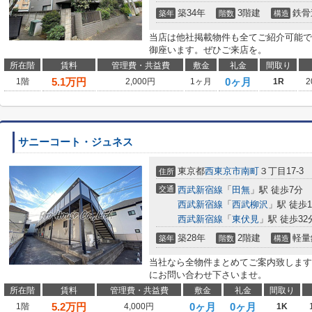
築34年
3階建
鉄骨
築年
階数
構造
当店は他社掲載物件も全てご紹介可能で
御座います。ぜひご来店を。
所在階
賃料
管理費・共益費
敷金
礼金
間取り
5.1
万円
0ヶ月
1階
2,000円
1ヶ月
1R
2
サニーコート・ジュネス
東京都
西東京市
南町
３丁目17-3
住所
交通
西武新宿線
「
田無
」駅 徒歩7分
西武新宿線
「
西武柳沢
」駅 徒歩1
西武新宿線
「
東伏見
」駅 徒歩32
築28年
2階建
軽量
築年
階数
構造
当社なら全物件まとめてご案内致します
にお問い合わせ下さいませ。
所在階
賃料
管理費・共益費
敷金
礼金
間取り
5.2
万円
0ヶ月
0ヶ月
1階
4,000円
1K