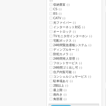
(-)
収納豊富
(-)
CS
(-)
BS
(-)
CATV
(-)
光ファイバー
(-)
インターネット対応
(-)
オートロック
(-)
TVモニタ付インターホン
(-)
宅配ボックス
(-)
24時間緊急通報システム
(-)
ディンプルキー
(-)
防犯カメラ
(-)
24時間有人管理
(-)
フロントサービス
(-)
24時間ゴミ出し可
(-)
住戸内覧可能
(-)
コンシェルジュサービス
(-)
駐車場あり
(-)
2階以上
(-)
最上階
(-)
南向き
(-)
角部屋
(-)