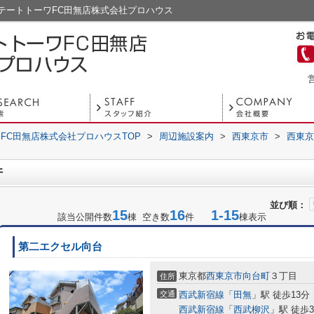
テートトーワFC田無店株式会社プロハウス
営
FC田無店株式会社プロハウスTOP
>
周辺施設案内
>
西東京市
>
西東京
件
並び順：
15
16
1-15
該当公開件数
棟 空き数
件
棟表示
第二エクセル向台
東京都
西東京市
向台町
３丁目
住所
交通
西武新宿線
「
田無
」駅 徒歩13分
西武新宿線
「
西武柳沢
」駅 徒歩3