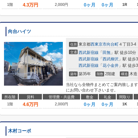
4.3
万円
0ヶ月
0ヶ月
1階
2,000円
1R
向台ハイツ
東京都
西東京市
向台町
４丁目3-4
住所
交通
西武新宿線
「
田無
」駅 徒歩10分
西武新宿線
「
西武柳沢
」駅 徒歩3
西武新宿線
「
花小金井
」駅 徒歩3
築35年
2階建
木造
築年
階数
構造
当社なら全物件まとめてご案内致します
にお問い合わせ下さいませ。
所在階
賃料
管理費・共益費
敷金
礼金
間取り
4.6
万円
0ヶ月
0ヶ月
1階
2,000円
1K
木村コーポ