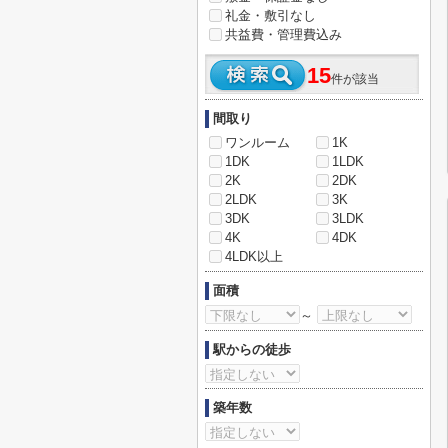
礼金・敷引なし
共益費・管理費込み
15
件が該当
間取り
ワンルーム
1K
1DK
1LDK
2K
2DK
2LDK
3K
3DK
3LDK
4K
4DK
4LDK以上
面積
～
駅からの徒歩
築年数