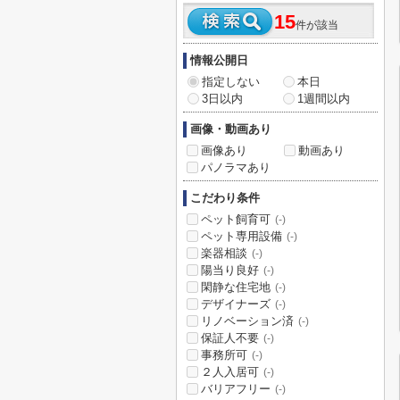
15
件が該当
情報公開日
指定しない
本日
3日以内
1週間以内
画像・動画あり
画像あり
動画あり
パノラマあり
こだわり条件
ペット飼育可
(-)
ペット専用設備
(-)
楽器相談
(-)
陽当り良好
(-)
閑静な住宅地
(-)
デザイナーズ
(-)
リノベーション済
(-)
保証人不要
(-)
事務所可
(-)
２人入居可
(-)
バリアフリー
(-)