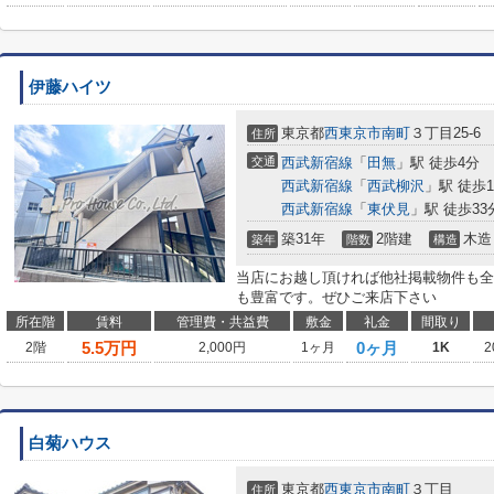
伊藤ハイツ
東京都
西東京市
南町
３丁目25-6
住所
交通
西武新宿線
「
田無
」駅 徒歩4分
西武新宿線
「
西武柳沢
」駅 徒歩1
西武新宿線
「
東伏見
」駅 徒歩33
築31年
2階建
木造
築年
階数
構造
当店にお越し頂ければ他社掲載物件も全
も豊富です。ぜひご来店下さい
所在階
賃料
管理費・共益費
敷金
礼金
間取り
5.5
万円
0ヶ月
2階
2,000円
1ヶ月
1K
2
白菊ハウス
東京都
西東京市
南町
３丁目
住所