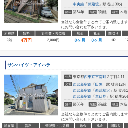
中央線
「
武蔵境
」駅 徒歩30分
築34年
2階建
木造
築年
階数
構造
当社なら全物件まとめてご案内致します
にお問い合わせ下さいませ。
所在階
賃料
管理費・共益費
敷金
礼金
間取り
4
万円
0ヶ月
0ヶ月
2階
2,000円
1R
1
サンハイツ・アイハラ
東京都
西東京市
南町
２丁目4-11
住所
交通
西武新宿線
「
田無
」駅 徒歩12分
西武新宿線
「
西武柳沢
」駅 徒歩1
西武新宿線
「
東伏見
」駅 徒歩26
築36年
2階建
木造
築年
階数
構造
当社なら全物件まとめてご案内致します
にお問い合わせ下さいませ。
所在階
賃料
管理費・共益費
敷金
礼金
間取り