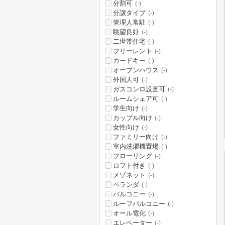
分割可
(-)
分譲タイプ
(-)
管理人常駐
(-)
眺望良好
(-)
二世帯住宅
(-)
フリーレント
(-)
カードキー
(-)
オープンハウス
(-)
外国人可
(-)
ガスコンロ設置可
(-)
ルームシェア可
(-)
学生向け
(-)
カップル向け
(-)
女性向け
(-)
ファミリー向け
(-)
室内洗濯機置場
(-)
フローリング
(-)
ロフト付き
(-)
メゾネット
(-)
ベランダ
(-)
バルコニー
(-)
ルーフバルコニー
(-)
オール電化
(-)
エレベーター
(-)