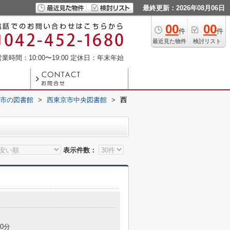
最終更新：2026年08月06日
00
00
件
件
最近見た物件
検討リスト
業時間：10:00〜19:00
定休日：年末年始
市の図書館
>
西東京市中央図書館
>
西
表示件数：
0分