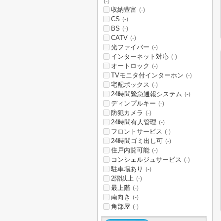
(-)
収納豊富
(-)
CS
(-)
BS
(-)
CATV
(-)
光ファイバー
(-)
インターネット対応
(-)
オートロック
(-)
TVモニタ付インターホン
(-)
宅配ボックス
(-)
24時間緊急通報システム
(-)
ディンプルキー
(-)
防犯カメラ
(-)
24時間有人管理
(-)
フロントサービス
(-)
24時間ゴミ出し可
(-)
住戸内覧可能
(-)
コンシェルジュサービス
(-)
駐車場あり
(-)
2階以上
(-)
最上階
(-)
南向き
(-)
角部屋
(-)