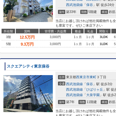
西武池袋線
「
保谷
」駅 徒歩24分
築33年
5階建
鉄筋
築年
階数
構造
当店にお越し頂ければ他社掲載物件も全
も豊富です。ぜひご来店下さい
所在階
賃料
管理費・共益費
敷金
礼金
間取り
12.5
万円
3階
3,000円
1ヶ月
1ヶ月
3LDK
6
9.3
万円
5階
3,000円
1ヶ月
1ヶ月
1LDK
5
スクエアシティ東京保谷
東京都
西東京市
東町
３丁目
住所
交通
西武池袋線
「
保谷
」駅 徒歩3分
西武池袋線
「
ひばりヶ丘
」駅 徒
西武池袋線
「
大泉学園
」駅 徒歩2
築7年
11階建
鉄筋
築年
階数
構造
当店にお越し頂ければ他社掲載物件も全
も豊富です。ぜひご来店下さい