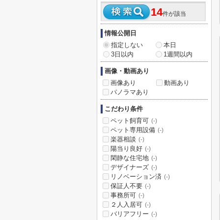
14
件が該当
情報公開日
指定しない
本日
3日以内
1週間以内
画像・動画あり
画像あり
動画あり
パノラマあり
こだわり条件
ペット飼育可
(-)
ペット専用設備
(-)
楽器相談
(-)
陽当り良好
(-)
閑静な住宅地
(-)
デザイナーズ
(-)
リノベーション済
(-)
保証人不要
(-)
事務所可
(-)
２人入居可
(-)
バリアフリー
(-)