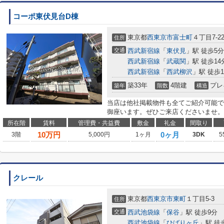
コーポ東伏見台D棟
東京都
西東京市
富士町
４丁目7-2
住所
交通
西武新宿線
「
東伏見
」駅 徒歩5分
西武新宿線
「
武蔵関
」駅 徒歩14
西武新宿線
「
西武柳沢
」駅 徒歩1
築33年
4階建
プレ
築年
階数
構造
当店は他社掲載物件も全てご紹介可能で
御座います。ぜひご来店くださいませ。
所在階
賃料
管理費・共益費
敷金
礼金
間取り
10
万円
0ヶ月
3階
5,000円
1ヶ月
3DK
5
クレール
東京都
西東京市
東町
１丁目5-3
住所
交通
西武池袋線
「
保谷
」駅 徒歩9分
西武池袋線
「
ひばりヶ丘
」駅 徒