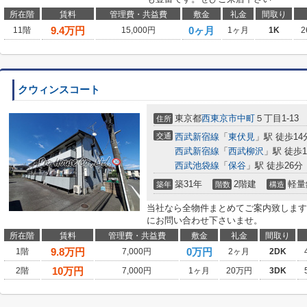
所在階
賃料
管理費・共益費
敷金
礼金
間取り
9.4
万円
0ヶ月
11階
15,000円
1ヶ月
1K
2
クウィンスコート
東京都
西東京市
中町
５丁目1-13
住所
交通
西武新宿線
「
東伏見
」駅 徒歩14
西武新宿線
「
西武柳沢
」駅 徒歩1
西武池袋線
「
保谷
」駅 徒歩26分
築31年
2階建
軽量
築年
階数
構造
当社なら全物件まとめてご案内致します
にお問い合わせ下さいませ。
所在階
賃料
管理費・共益費
敷金
礼金
間取り
9.8
万円
0万円
1階
7,000円
2ヶ月
2DK
10
万円
2階
7,000円
1ヶ月
20万円
3DK