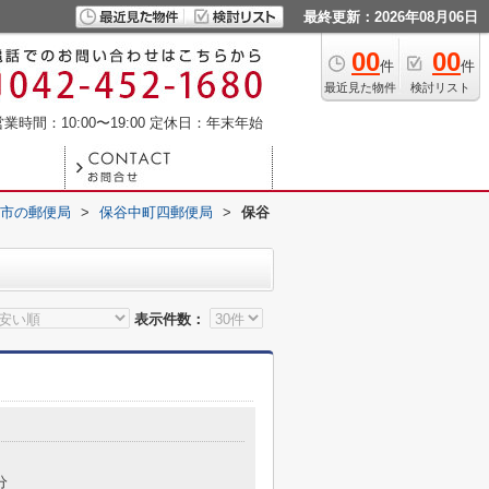
最終更新：2026年08月06日
00
00
件
件
最近見た物件
検討リスト
業時間：10:00〜19:00
定休日：年末年始
市の郵便局
>
保谷中町四郵便局
>
保谷
表示件数：
分