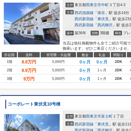
東京都
西東京市
中町
３丁目4-3
住所
交通
西武池袋線
「
保谷
」駅 徒歩14分
西武新宿線
「
東伏見
」駅 徒歩23
西武新宿線
「
西武柳沢
」駅 徒歩2
築36年
3階建
プレ
築年
階数
構造
当店は他社掲載物件も全てご紹介可能で
御座います。ぜひご来店くださいませ。
所在階
賃料
管理費・共益費
敷金
礼金
間取り
8.8
万円
0ヶ月
0ヶ月
1階
5,000円
2DK
8.9
万円
0ヶ月
2階
5,000円
1ヶ月
2DK
9
万円
0ヶ月
3階
5,000円
1ヶ月
2DK
コーポレート東伏見10号棟
東京都
西東京市
富士町
１丁目
住所
交通
西武新宿線
「
東伏見
」駅 徒歩11
西武新宿線
「
西武柳沢
」駅 徒歩1