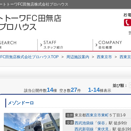
ートトーワFC田無店株式会社プロハウス
営
FC田無店株式会社プロハウスTOP
>
周辺施設案内
>
西東京市
>
西東京
並び順：
14
27
1-14
該当公開件数
棟 空き数
件
棟表示
メゾンドーロ
東京都
西東京市
東町
５丁目1-9
住所
交通
西武池袋線
「
保谷
」駅 徒歩9分
西武新宿線
「
東伏見
」駅 徒歩19