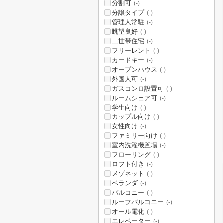
分割可
(-)
分譲タイプ
(-)
管理人常駐
(-)
眺望良好
(-)
二世帯住宅
(-)
フリーレント
(-)
カードキー
(-)
オープンハウス
(-)
外国人可
(-)
ガスコンロ設置可
(-)
ルームシェア可
(-)
学生向け
(-)
カップル向け
(-)
女性向け
(-)
ファミリー向け
(-)
室内洗濯機置場
(-)
フローリング
(-)
ロフト付き
(-)
メゾネット
(-)
ベランダ
(-)
バルコニー
(-)
ルーフバルコニー
(-)
オール電化
(-)
エレベーター
(-)