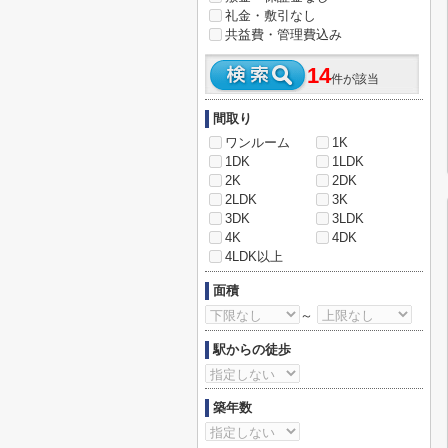
礼金・敷引なし
共益費・管理費込み
14
件が該当
間取り
ワンルーム
1K
1DK
1LDK
2K
2DK
2LDK
3K
3DK
3LDK
4K
4DK
4LDK以上
面積
～
駅からの徒歩
築年数