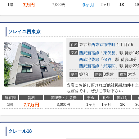
7
万円
0ヶ月
1階
7,000円
2ヶ月
1K
1
ソレイユ西東京
東京都
西東京市
中町
４丁目7-6
住所
交通
西武新宿線
「
東伏見
」駅 徒歩14
西武池袋線
「
保谷
」駅 徒歩18分
西武新宿線
「
武蔵関
」駅 徒歩22
築7年
3階建
木造
築年
階数
構造
当店にお越し頂ければ他社掲載物件も全
も豊富です。ぜひご来店下さい
所在階
賃料
管理費・共益費
敷金
礼金
間取り
7.7
万円
1階
3,000円
1ヶ月
1ヶ月
1K
3
クレール18