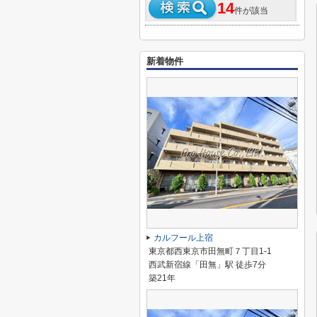
14
件が該当
新着物件
カルフール上宿
東京都西東京市田無町７丁目1-1
西武新宿線「田無」駅 徒歩7分
築21年