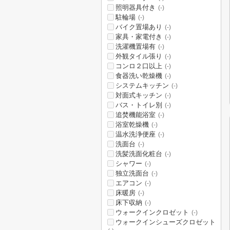
照明器具付き
(-)
駐輪場
(-)
バイク置場あり
(-)
家具・家電付き
(-)
洗濯機置場有
(-)
外観タイル張り
(-)
コンロ２口以上
(-)
食器洗い乾燥機
(-)
システムキッチン
(-)
対面式キッチン
(-)
バス・トイレ別
(-)
追焚機能浴室
(-)
浴室乾燥機
(-)
温水洗浄便座
(-)
洗面台
(-)
洗髪洗面化粧台
(-)
シャワー
(-)
独立洗面台
(-)
エアコン
(-)
床暖房
(-)
床下収納
(-)
ウォークインクロゼット
(-)
ウォークインシューズクロゼット