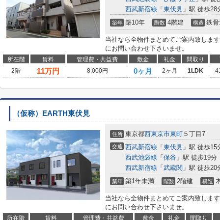
西武新宿線
「
東伏見
」駅 徒歩28
築10年
4階建
鉄骨
築年
階数
構造
当社なら全物件まとめてご案内致します
にお問い合わせ下さいませ。
所在階
賃料
管理費・共益費
敷金
礼金
間取り
11
万円
0ヶ月
2階
8,000円
2ヶ月
1LDK
4
（仮称）EARTH東伏見
東京都
西東京市
東町
５丁目7
住所
交通
西武新宿線
「
東伏見
」駅 徒歩15
西武池袋線
「
保谷
」駅 徒歩19分
西武新宿線
「
武蔵関
」駅 徒歩20
築1年未満
2階建
築年
階数
構造
当社なら全物件まとめてご案内致します
にお問い合わせ下さいませ。
所在階
賃料
管理費・共益費
敷金
礼金
間取り