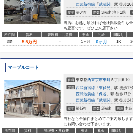
西武新宿線
「
武蔵関
」駅 徒歩26
築34年
3階建 地下1階
築年
階数
当店にお越し頂ければ他社掲載物件も全
も豊富です。ぜひご来店下さい
所在階
賃料
管理費・共益費
敷金
礼金
間取り
5.5
万円
0ヶ月
3階
-
1ヶ月
1K
2
マーブルコート
東京都
西東京市
東町
５丁目6-10
住所
交通
西武新宿線
「
東伏見
」駅 徒歩17
西武池袋線
「
保谷
」駅 徒歩17分
西武新宿線
「
武蔵関
」駅 徒歩24
築19年
2階建
木造
築年
階数
構造
当社なら全物件まとめてご案内致します
にお問い合わせ下さいませ。
所在階
賃料
管理費・共益費
敷金
礼金
間取り