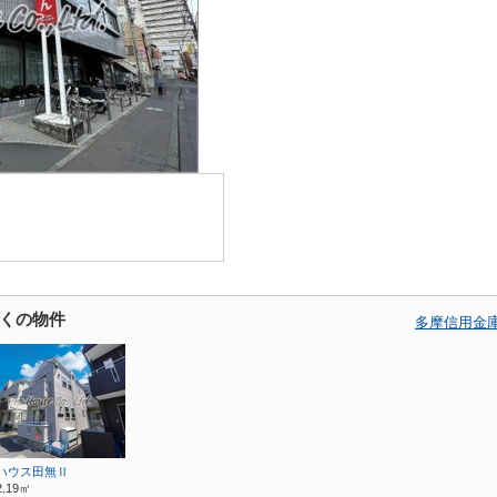
くの物件
多摩信用金
ハウス田無Ⅱ
2.19㎡