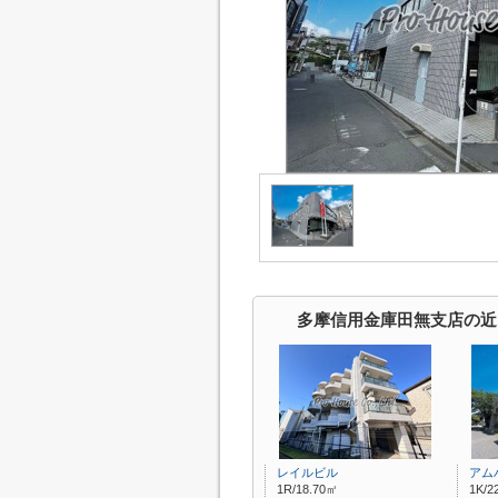
多摩信用金庫田無支店の近
レイルビル
アム
1R/18.70㎡
1K/2