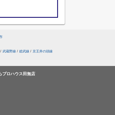
市
/
武蔵野線
/
総武線
/
京王井の頭線
らプロハウス田無店