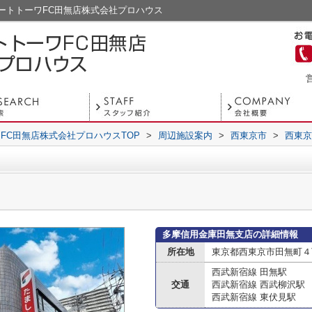
ートトーワFC田無店株式会社プロハウス
営
FC田無店株式会社プロハウスTOP
>
周辺施設案内
>
西東京市
>
西東京
多摩信用金庫田無支店の詳細情報
所在地
東京都西東京市田無町４丁
西武新宿線 田無駅
交通
西武新宿線 西武柳沢駅
西武新宿線 東伏見駅