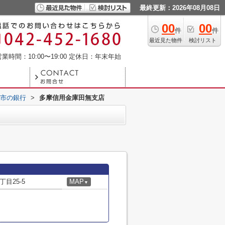
最終更新：2026年08月08日
00
00
件
件
最近見た物件
検討リスト
業時間：10:00〜19:00
定休日：年末年始
市の銀行
>
多摩信用金庫田無支店
目25-5
MAP
▼