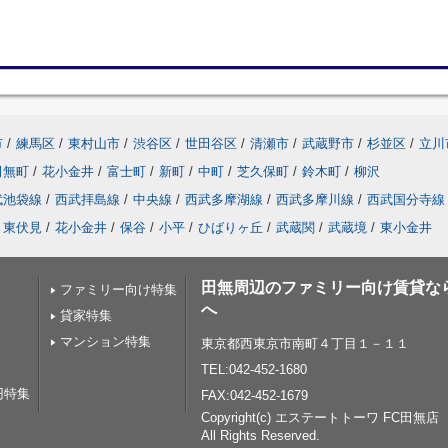
市
/
練馬区
/
東村山市
/
渋谷区
/
世田谷区
/
清瀬市
/
武蔵野市
/
杉並区
/
立川
田無町
/
花小金井
/
富士町
/
新町
/
中町
/
芝久保町
/
鈴木町
/
柳沢
武池袋線
/
西武拝島線
/
中央線
/
西武多摩湖線
/
西武多摩川線
/
西武国分寺線
東伏見
/
花小金井
/
保谷
/
小平
/
ひばりヶ丘
/
武蔵関
/
武蔵境
/
東小金井
田無周辺のファミリー向け賃貸な
ファミリー向け特集
へ
貸家特集
マンション特集
東京都西東京市南町４丁目１－１１
TEL:042-452-1680
円特集
FAX:042-452-1679
Copyright(c) エステートトーワ FC田無店
All Rights Reserved.