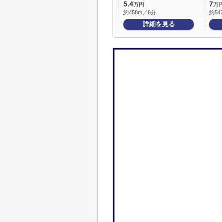
5.4
7
万円
万
約458m／6分
約54
詳細を見る