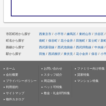
市区町村から探す
西東京市
/
小平市
/
練馬区
/
東村山市
/
渋谷区
/
町名から探す
南町
/
保谷町
/
花小金井
/
田無町
/
富士町
/
新
路線から探す
西武新宿線
/
西武池袋線
/
西武拝島線
/
中央線
/
駅から探す
田無
/
西武柳沢
/
東伏見
/
花小金井
/
保谷
/
小
ホーム
お問い合わせ
ファミリー向け特集
会社概要
スタッフ紹介
貸家特集
プライバシーポリシー
周辺施設
マンション特集
利用規約
ペット可特集
サイトマップ
敷金・礼金0円特集
物件カタログ