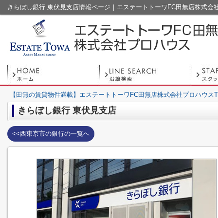
きらぼし銀行 東伏見支店情報ページ｜エステートトーワFC田無店株式会
【田無の賃貸物件満載】エステートトーワFC田無店株式会社プロハウスT
きらぼし銀行 東伏見支店
<<西東京市の銀行の一覧へ