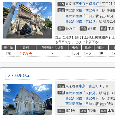
東京都
西東京市
保谷町
３丁目21-
住所
交通
西武新宿線
「
西武柳沢
」駅 徒歩
西武新宿線
「
田無
」駅 徒歩18分
西武新宿線
「
東伏見
」駅 徒歩20
築37年
2階建
木造
築年
階数
構造
当店にお越し頂ければ他社掲載物件も全
も豊富です。ぜひご来店下さい
所在階
賃料
管理費・共益費
敷金
礼金
間取り
4.7
万円
2階
-
1ヶ月
1ヶ月
1K
1
ラ・セルジュ
東京都
西東京市
富士町
１丁目
住所
交通
西武新宿線
「
東伏見
」駅 徒歩14
西武新宿線
「
西武柳沢
」駅 徒歩1
西武新宿線
「
田無
」駅 徒歩25分
築21年
2階建
木造
築年
階数
構造