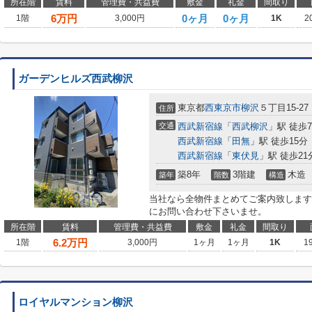
所在階
賃料
管理費・共益費
敷金
礼金
間取り
6
万円
0ヶ月
0ヶ月
1階
3,000円
1K
2
ガーデンヒルズ西武柳沢
東京都
西東京市
柳沢
５丁目15-27
住所
交通
西武新宿線
「
西武柳沢
」駅 徒歩
西武新宿線
「
田無
」駅 徒歩15分
西武新宿線
「
東伏見
」駅 徒歩21
築8年
3階建
木造
築年
階数
構造
当社なら全物件まとめてご案内致します
にお問い合わせ下さいませ。
所在階
賃料
管理費・共益費
敷金
礼金
間取り
6.2
万円
1階
3,000円
1ヶ月
1ヶ月
1K
1
ロイヤルマンション柳沢