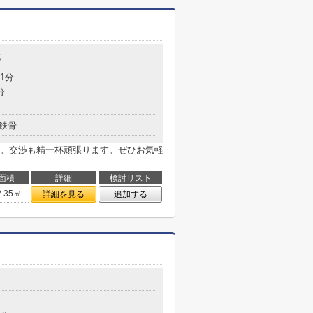
5
1分
分
鉄骨
。交渉も精一杯頑張ります。ぜひお気軽
面積
詳細
検討リスト
2.35㎡
詳細を見る
追加する