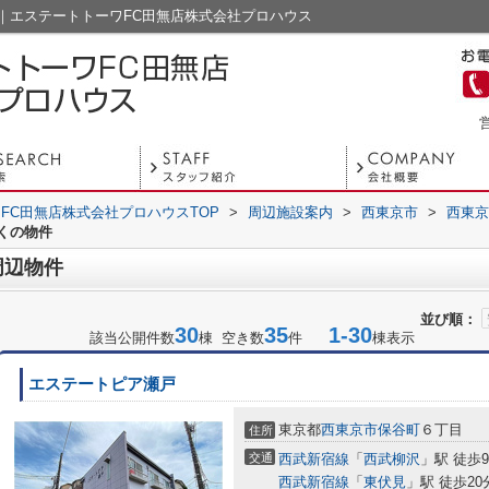
｜エステートトーワFC田無店株式会社プロハウス
営
FC田無店株式会社プロハウスTOP
>
周辺施設案内
>
西東京市
>
西東京
くの物件
周辺物件
並び順：
30
35
1-30
該当公開件数
棟 空き数
件
棟表示
エステートピア瀬戸
東京都
西東京市
保谷町
６丁目
住所
交通
西武新宿線
「
西武柳沢
」駅 徒歩
西武新宿線
「
東伏見
」駅 徒歩20