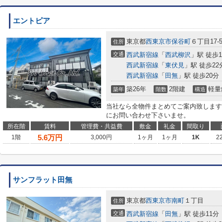
エントピア
東京都
西東京市
保谷町
６丁目17-
住所
交通
西武新宿線
「
西武柳沢
」駅 徒歩1
西武新宿線
「
東伏見
」駅 徒歩22
西武新宿線
「
田無
」駅 徒歩20分
築26年
2階建
軽量
築年
階数
構造
当社なら全物件まとめてご案内致します
にお問い合わせ下さいませ。
所在階
賃料
管理費・共益費
敷金
礼金
間取り
5.6
万円
1階
3,000円
1ヶ月
1ヶ月
1K
2
サンフラット田無
東京都
西東京市
南町
１丁目
住所
交通
西武新宿線
「
田無
」駅 徒歩11分