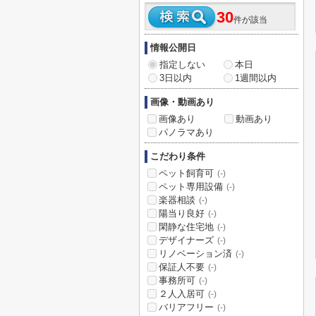
30
件が該当
情報公開日
指定しない
本日
3日以内
1週間以内
画像・動画あり
画像あり
動画あり
パノラマあり
こだわり条件
ペット飼育可
(-)
ペット専用設備
(-)
楽器相談
(-)
陽当り良好
(-)
閑静な住宅地
(-)
デザイナーズ
(-)
リノベーション済
(-)
保証人不要
(-)
事務所可
(-)
２人入居可
(-)
バリアフリー
(-)