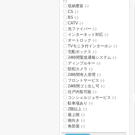
(-)
収納豊富
(-)
CS
(-)
BS
(-)
CATV
(-)
光ファイバー
(-)
インターネット対応
(-)
オートロック
(-)
TVモニタ付インターホン
(-)
宅配ボックス
(-)
24時間緊急通報システム
(-)
ディンプルキー
(-)
防犯カメラ
(-)
24時間有人管理
(-)
フロントサービス
(-)
24時間ゴミ出し可
(-)
住戸内覧可能
(-)
コンシェルジュサービス
(-)
駐車場あり
(-)
2階以上
(-)
最上階
(-)
南向き
(-)
角部屋
(-)