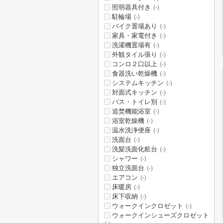
照明器具付き
(-)
駐輪場
(-)
バイク置場あり
(-)
家具・家電付き
(-)
洗濯機置場有
(-)
外観タイル張り
(-)
コンロ２口以上
(-)
食器洗い乾燥機
(-)
システムキッチン
(-)
対面式キッチン
(-)
バス・トイレ別
(-)
追焚機能浴室
(-)
浴室乾燥機
(-)
温水洗浄便座
(-)
洗面台
(-)
洗髪洗面化粧台
(-)
シャワー
(-)
独立洗面台
(-)
エアコン
(-)
床暖房
(-)
床下収納
(-)
ウォークインクロゼット
(-)
ウォークインシューズクロゼット