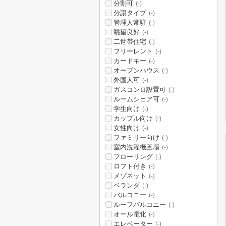
分割可
(-)
分譲タイプ
(-)
管理人常駐
(-)
眺望良好
(-)
二世帯住宅
(-)
フリーレント
(-)
カードキー
(-)
オープンハウス
(-)
外国人可
(-)
ガスコンロ設置可
(-)
ルームシェア可
(-)
学生向け
(-)
カップル向け
(-)
女性向け
(-)
ファミリー向け
(-)
室内洗濯機置場
(-)
フローリング
(-)
ロフト付き
(-)
メゾネット
(-)
ベランダ
(-)
バルコニー
(-)
ルーフバルコニー
(-)
オール電化
(-)
エレベーター
(-)