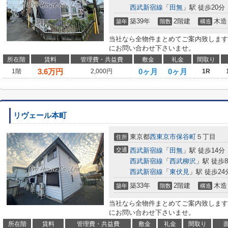
西武新宿線
「
田無
」駅 徒歩20分
築39年
2階建
木造
築年
階数
構造
当社なら全物件まとめてご案内致します
にお問い合わせ下さいませ。
所在階
賃料
管理費・共益費
敷金
礼金
間取り
3.6
万円
0ヶ月
0ヶ月
1階
2,000円
1R
リヴェール本町
東京都
西東京市
保谷町
５丁目
住所
交通
西武新宿線
「
田無
」駅 徒歩14分
西武新宿線
「
西武柳沢
」駅 徒歩
西武新宿線
「
東伏見
」駅 徒歩24
築33年
2階建
木造
築年
階数
構造
当社なら全物件まとめてご案内致します
にお問い合わせ下さいませ。
所在階
賃料
管理費・共益費
敷金
礼金
間取り