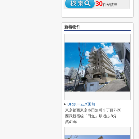
30
件が該当
新着物件
DRホームズ田無
東京都西東京市田無町３丁目7-20
西武新宿線「田無」駅 徒歩8分
築41年