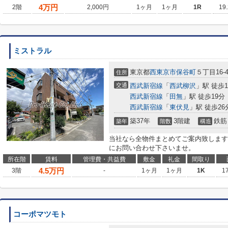
4
万円
2階
2,000円
1ヶ月
1ヶ月
1R
19
ミストラル
東京都
西東京市
保谷町
５丁目16-
住所
交通
西武新宿線
「
西武柳沢
」駅 徒歩1
西武新宿線
「
田無
」駅 徒歩19分
西武新宿線
「
東伏見
」駅 徒歩26
築37年
3階建
鉄筋
築年
階数
構造
当社なら全物件まとめてご案内致します
にお問い合わせ下さいませ。
所在階
賃料
管理費・共益費
敷金
礼金
間取り
4.5
万円
3階
-
1ヶ月
1ヶ月
1K
1
コーポマツモト