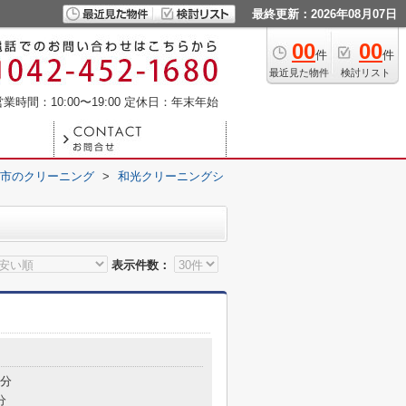
最終更新：2026年08月07日
00
00
件
件
最近見た物件
検討リスト
業時間：10:00〜19:00
定休日：年末年始
市のクリーニング
>
和光クリーニングシ
表示件数：
9分
分