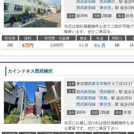
西武新宿線
「
西武柳沢
」駅 徒歩
西武新宿線
「
東伏見
」駅 徒歩19
築39年
2階建
鉄骨
築年
階数
構造
当店は他社掲載物件も全てご紹介可能で
御座います。ぜひご来店を。
所在階
賃料
管理費・共益費
敷金
礼金
間取り
6
万円
0ヶ月
2階
2,000円
1ヶ月
1K
16
カインドネス西武柳沢
東京都
西東京市
柳沢
５丁目13-17
住所
交通
西武新宿線
「
西武柳沢
」駅 徒歩1
西武新宿線
「
田無
」駅 徒歩15分
西武新宿線
「
東伏見
」駅 徒歩24
築8年
2階建
木造
築年
階数
構造
当店にお越し頂ければ他社掲載物件も全
も豊富です。ぜひご来店下さい