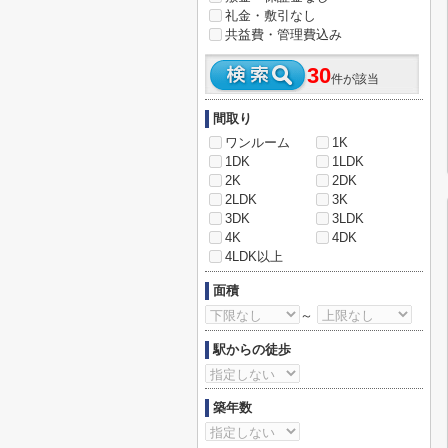
礼金・敷引なし
共益費・管理費込み
30
件が該当
間取り
ワンルーム
1K
1DK
1LDK
2K
2DK
2LDK
3K
3DK
3LDK
4K
4DK
4LDK以上
面積
～
駅からの徒歩
築年数