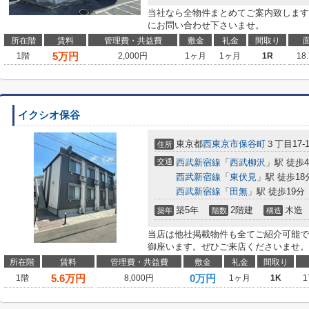
当社なら全物件まとめてご案内致します
にお問い合わせ下さいませ。
所在階
賃料
管理費・共益費
敷金
礼金
間取り
5
万円
1階
2,000円
1ヶ月
1ヶ月
1R
18
イクシオ保谷
東京都
西東京市
保谷町
３丁目17-1
住所
交通
西武新宿線
「
西武柳沢
」駅 徒歩
西武新宿線
「
東伏見
」駅 徒歩18
西武新宿線
「
田無
」駅 徒歩19分
築5年
2階建
木造
築年
階数
構造
当店は他社掲載物件も全てご紹介可能で
御座います。ぜひご来店くださいませ。
所在階
賃料
管理費・共益費
敷金
礼金
間取り
5.6
万円
0万円
1階
8,000円
1ヶ月
1K
1