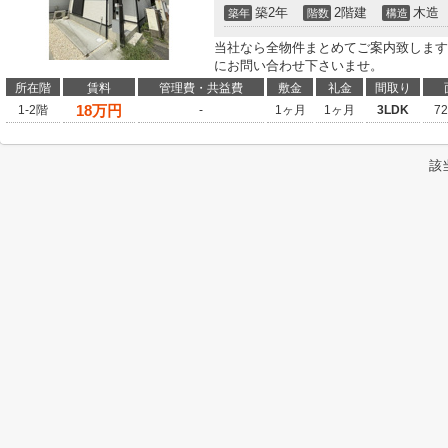
築2年
2階建
木造
築年
階数
構造
当社なら全物件まとめてご案内致します
にお問い合わせ下さいませ。
所在階
賃料
管理費・共益費
敷金
礼金
間取り
18
万円
1-2階
-
1ヶ月
1ヶ月
3LDK
7
該