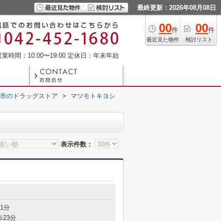
最終更新：2026年08月08日
00
00
件
件
最近見た物件
検討リスト
業時間：10:00〜19:00
定休日：年末年始
市のドラッグストア
>
マツモトキヨシ
表示件数：
1分
歩23分