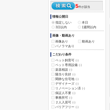
5
件が該当
情報公開日
指定しない
本日
3日以内
1週間以内
画像・動画あり
画像あり
動画あり
パノラマあり
こだわり条件
ペット飼育可
(-)
ペット専用設備
(-)
楽器相談
(-)
陽当り良好
(-)
閑静な住宅地
(-)
デザイナーズ
(-)
リノベーション済
(-)
保証人不要
(-)
事務所可
(-)
２人入居可
(-)
バリアフリー
(-)