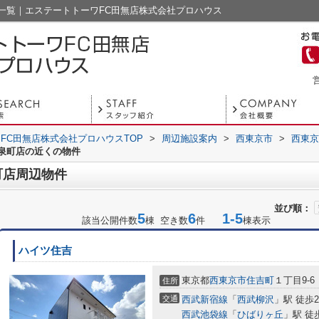
一覧｜エステートトーワFC田無店株式会社プロハウス
営
FC田無店株式会社プロハウスTOP
>
周辺施設案内
>
西東京市
>
西東京
泉町店の近くの物件
町店周辺物件
並び順：
5
6
1-5
該当公開件数
棟 空き数
件
棟表示
ハイツ住吉
東京都
西東京市
住吉町
１丁目9-6
住所
交通
西武新宿線
「
西武柳沢
」駅 徒歩2
西武池袋線
「
ひばりヶ丘
」駅 徒