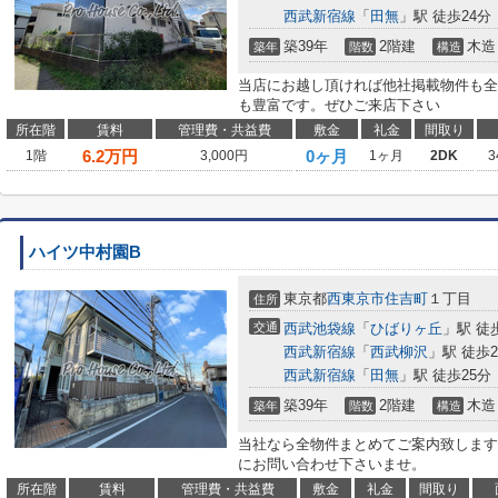
西武新宿線
「
田無
」駅 徒歩24分
築39年
2階建
木造
築年
階数
構造
当店にお越し頂ければ他社掲載物件も全
も豊富です。ぜひご来店下さい
所在階
賃料
管理費・共益費
敷金
礼金
間取り
6.2
万円
0ヶ月
1階
3,000円
1ヶ月
2DK
3
ハイツ中村園B
東京都
西東京市
住吉町
１丁目
住所
交通
西武池袋線
「
ひばりヶ丘
」駅 徒
西武新宿線
「
西武柳沢
」駅 徒歩2
西武新宿線
「
田無
」駅 徒歩25分
築39年
2階建
木造
築年
階数
構造
当社なら全物件まとめてご案内致します
にお問い合わせ下さいませ。
所在階
賃料
管理費・共益費
敷金
礼金
間取り