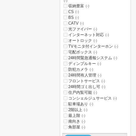
(-)
収納豊富
(-)
CS
(-)
BS
(-)
CATV
(-)
光ファイバー
(-)
インターネット対応
(-)
オートロック
(-)
TVモニタ付インターホン
(-)
宅配ボックス
(-)
24時間緊急通報システム
(-)
ディンプルキー
(-)
防犯カメラ
(-)
24時間有人管理
(-)
フロントサービス
(-)
24時間ゴミ出し可
(-)
住戸内覧可能
(-)
コンシェルジュサービス
(-)
駐車場あり
(-)
2階以上
(-)
最上階
(-)
南向き
(-)
角部屋
(-)