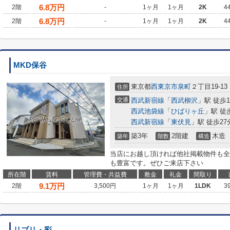
6.8
万円
2階
-
1ヶ月
1ヶ月
2K
4
6.8
万円
2階
-
1ヶ月
1ヶ月
2K
4
MKD保谷
東京都
西東京市
泉町
２丁目19-13
住所
交通
西武新宿線
「
西武柳沢
」駅 徒歩1
西武池袋線
「
ひばりヶ丘
」駅 徒
西武新宿線
「
東伏見
」駅 徒歩27
築3年
2階建
木造
築年
階数
構造
当店にお越し頂ければ他社掲載物件も全
も豊富です。ぜひご来店下さい
所在階
賃料
管理費・共益費
敷金
礼金
間取り
9.1
万円
2階
3,500円
1ヶ月
1ヶ月
1LDK
3