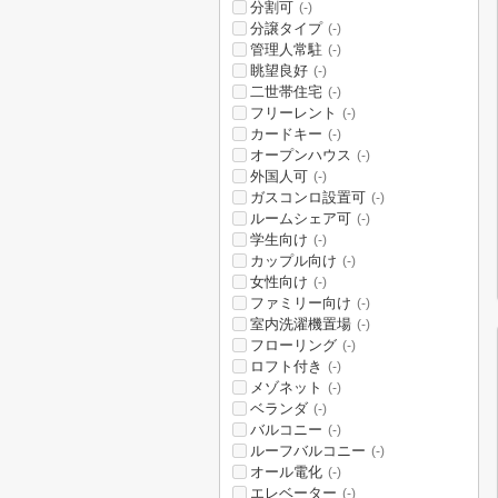
分割可
(-)
分譲タイプ
(-)
管理人常駐
(-)
眺望良好
(-)
二世帯住宅
(-)
フリーレント
(-)
カードキー
(-)
オープンハウス
(-)
外国人可
(-)
ガスコンロ設置可
(-)
ルームシェア可
(-)
学生向け
(-)
カップル向け
(-)
女性向け
(-)
ファミリー向け
(-)
室内洗濯機置場
(-)
フローリング
(-)
ロフト付き
(-)
メゾネット
(-)
ベランダ
(-)
バルコニー
(-)
ルーフバルコニー
(-)
オール電化
(-)
エレベーター
(-)