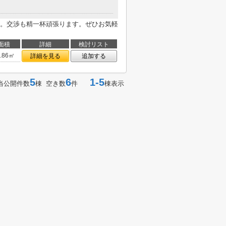
。交渉も精一杯頑張ります。ぜひお気軽
面積
詳細
検討リスト
2.86㎡
詳細を見る
追加する
5
6
1-5
当公開件数
棟 空き数
件
棟表示