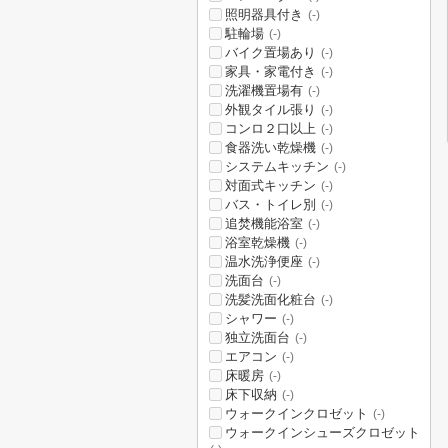
照明器具付き
(-)
駐輪場
(-)
バイク置場あり
(-)
家具・家電付き
(-)
洗濯機置場有
(-)
外観タイル張り
(-)
コンロ２口以上
(-)
食器洗い乾燥機
(-)
システムキッチン
(-)
対面式キッチン
(-)
バス・トイレ別
(-)
追焚機能浴室
(-)
浴室乾燥機
(-)
温水洗浄便座
(-)
洗面台
(-)
洗髪洗面化粧台
(-)
シャワー
(-)
独立洗面台
(-)
エアコン
(-)
床暖房
(-)
床下収納
(-)
ウォークインクロゼット
(-)
ウォークインシューズクロゼット