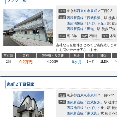
リブリ・彩
東京都
西東京市
泉町
２丁目9-21
住所
交通
西武新宿線
「
西武柳沢
」駅 徒歩1
西武池袋線
「
ひばりヶ丘
」駅 徒
西武新宿線
「
田無
」駅 徒歩27分
築13年
2階建
木造
築年
階数
構造
当社なら全物件まとめてご案内致します
にお問い合わせ下さいませ。
所在階
賃料
管理費・共益費
敷金
礼金
間取り
9.2
万円
0ヶ月
2階
4,000円
1ヶ月
1LDK
4
泉町２丁目貸家
東京都
西東京市
泉町
２丁目8-22
住所
交通
西武新宿線
「
西武柳沢
」駅 徒歩2
西武池袋線
「
ひばりヶ丘
」駅 徒
西武新宿線
「
東伏見
」駅 徒歩29