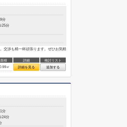
9分
歩25分
。交渉も精一杯頑張ります。ぜひお気軽
面積
詳細
検討リスト
0.99㎡
詳細を見る
追加する
1分
歩24分
分