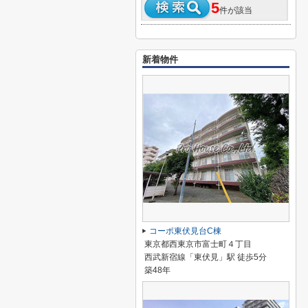
5
件が該当
新着物件
コーポ東伏見台C棟
東京都西東京市富士町４丁目
西武新宿線「東伏見」駅 徒歩5分
築48年