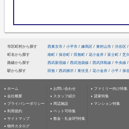
市区町村から探す
西東京市
/
小平市
/
練馬区
/
東村山市
/
渋谷区
/
町名から探す
南町
/
保谷町
/
田無町
/
花小金井
/
富士町
/
芝
路線から探す
西武新宿線
/
西武池袋線
/
西武拝島線
/
中央線
/
駅から探す
田無
/
西武柳沢
/
東伏見
/
花小金井
/
小平
/
保
ホーム
お問い合わせ
ファミリー向け特集
会社概要
スタッフ紹介
貸家特集
プライバシーポリシー
周辺施設
マンション特集
利用規約
ペット可特集
サイトマップ
敷金・礼金0円特集
物件カタログ