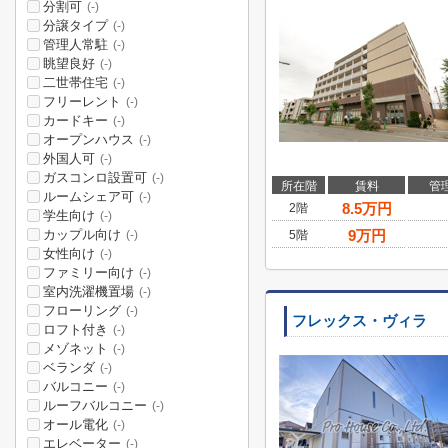
分割可
(-)
分譲タイプ
(-)
管理人常駐
(-)
眺望良好
(-)
二世帯住宅
(-)
フリーレント
(-)
カードキー
(-)
オープンハウス
(-)
外国人可
(-)
ガスコンロ設置可
(-)
所在階
賃料
管
ルームシェア可
(-)
8.5
万円
2階
学生向け
(-)
カップル向け
9
万円
5階
(-)
女性向け
(-)
ファミリー向け
(-)
室内洗濯機置場
(-)
フローリング
(-)
フレックス・ヴィラ
ロフト付き
(-)
メゾネット
(-)
ベランダ
(-)
バルコニー
(-)
ルーフバルコニー
(-)
オール電化
(-)
エレベーター
(-)