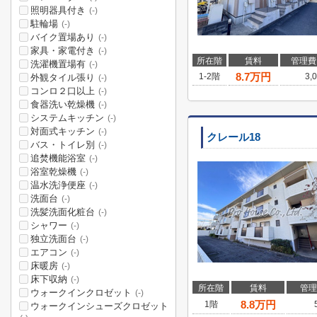
照明器具付き
(-)
駐輪場
(-)
バイク置場あり
(-)
家具・家電付き
(-)
所在階
賃料
管理費
洗濯機置場有
(-)
8.7
万円
1-2階
3,
外観タイル張り
(-)
コンロ２口以上
(-)
食器洗い乾燥機
(-)
システムキッチン
(-)
対面式キッチン
(-)
クレール18
バス・トイレ別
(-)
追焚機能浴室
(-)
浴室乾燥機
(-)
温水洗浄便座
(-)
洗面台
(-)
洗髪洗面化粧台
(-)
シャワー
(-)
独立洗面台
(-)
エアコン
(-)
床暖房
(-)
床下収納
(-)
所在階
賃料
管理
ウォークインクロゼット
(-)
8.8
万円
1階
ウォークインシューズクロゼット