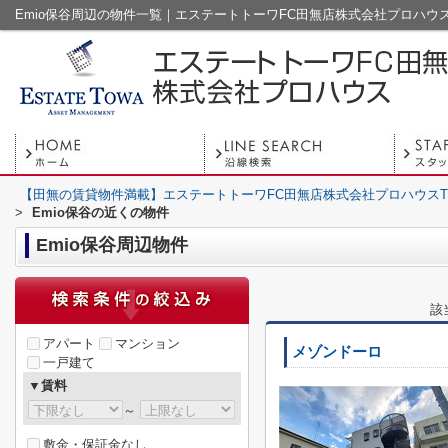
Emio保谷周辺の物件一覧｜エステートトーワFC田無店株式会社プロハウ
【田無の賃貸物件満載】エステートトーワFC田無店株式会社プロハウスT
>
Emio保谷の近くの物件
Emio保谷周辺物件
該
アパート
マンション
メゾンドーロ
一戸建て
▼賃料
～
敷金・保証金なし