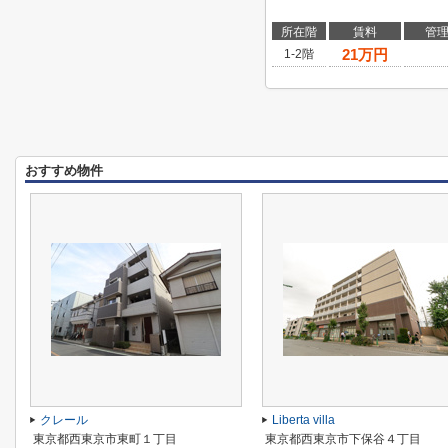
所在階
賃料
管
21
万円
1-2階
おすすめ物件
クレール
Liberta villa
東京都西東京市東町１丁目
東京都西東京市下保谷４丁目