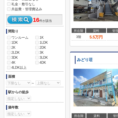
礼金・敷引なし
共益費・管理費込み
16
件が該当
所在階
賃料
管
間取り
5.5
万円
3階
ワンルーム
1K
1DK
1LDK
2K
2DK
2LDK
3K
3DK
3LDK
みどり荘
4K
4DK
4LDK以上
面積
～
駅からの徒歩
築年数
所在階
賃料
管