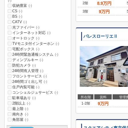
(-)
8.9
万円
2階
収納豊富
(-)
CS
9
万円
(-)
3階
BS
(-)
CATV
(-)
光ファイバー
(-)
インターネット対応
(-)
パレスローリエⅡ
オートロック
(-)
TVモニタ付インターホン
(-)
宅配ボックス
(-)
24時間緊急通報システム
(-)
ディンプルキー
(-)
防犯カメラ
(-)
24時間有人管理
(-)
フロントサービス
(-)
24時間ゴミ出し可
(-)
住戸内覧可能
(-)
コンシェルジュサービス
(-)
所在階
賃料
管理
駐車場あり
(-)
2階以上
9
万円
1-2階
(-)
最上階
(-)
南向き
(-)
角部屋
(-)