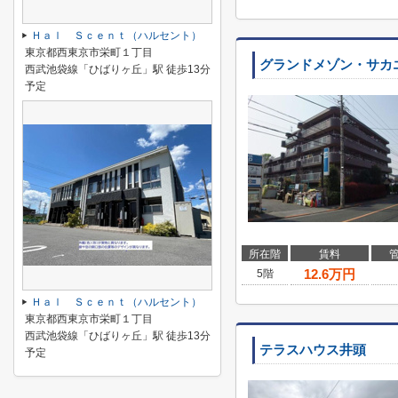
Ｈａｌ Ｓｃｅｎｔ（ハルセント）
東京都西東京市栄町１丁目
グランドメゾン・サカ
西武池袋線「ひばりヶ丘」駅 徒歩13分
予定
所在階
賃料
12.6
万円
5階
Ｈａｌ Ｓｃｅｎｔ（ハルセント）
東京都西東京市栄町１丁目
西武池袋線「ひばりヶ丘」駅 徒歩13分
テラスハウス井頭
予定