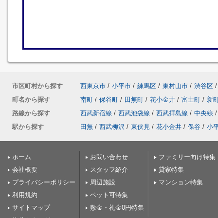
市区町村から探す
西東京市
/
小平市
/
練馬区
/
東村山市
/
渋谷区
/
町名から探す
南町
/
保谷町
/
田無町
/
花小金井
/
富士町
/
新
路線から探す
西武新宿線
/
西武池袋線
/
西武拝島線
/
中央線
/
駅から探す
田無
/
西武柳沢
/
東伏見
/
花小金井
/
保谷
/
小
ホーム
お問い合わせ
ファミリー向け特集
会社概要
スタッフ紹介
貸家特集
プライバシーポリシー
周辺施設
マンション特集
利用規約
ペット可特集
サイトマップ
敷金・礼金0円特集