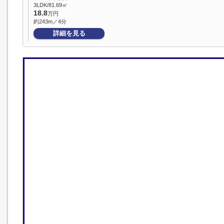
3LDK/81.69㎡
18.8
万円
約243m／4分
詳細を見る