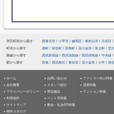
市区町村から探す
西東京市
/
小平市
/
練馬区
/
東村山市
/
渋谷区
/
町名から探す
南町
/
保谷町
/
田無町
/
花小金井
/
富士町
/
芝
路線から探す
西武新宿線
/
西武池袋線
/
西武拝島線
/
中央線
/
駅から探す
田無
/
西武柳沢
/
東伏見
/
花小金井
/
小平
/
保
ホーム
お問い合わせ
ファミリー向け特集
会社概要
スタッフ紹介
貸家特集
プライバシーポリシー
周辺施設
マンション特集
利用規約
ペット可特集
サイトマップ
敷金・礼金0円特集
物件カタログ