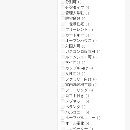
分割可
(-)
分譲タイプ
(-)
管理人常駐
(-)
眺望良好
(-)
二世帯住宅
(-)
フリーレント
(-)
カードキー
(-)
オープンハウス
(-)
外国人可
(-)
ガスコンロ設置可
(-)
ルームシェア可
(-)
学生向け
(-)
カップル向け
(-)
女性向け
(-)
ファミリー向け
(-)
室内洗濯機置場
(-)
フローリング
(-)
ロフト付き
(-)
メゾネット
(-)
ベランダ
(-)
バルコニー
(-)
ルーフバルコニー
(-)
オール電化
(-)
エレベーター
(-)