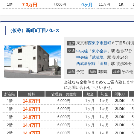
7.3
万円
0ヶ月
1階
7,000円
11万円
1K
（仮称）新町6丁目パレス
東京都
西東京市
新町
６丁目5-(未定
住所
交通
中央線
「
東小金井
」駅 徒歩23分
中央線
「
武蔵境
」駅 徒歩24分
西武新宿線
「
田無
」駅 徒歩28分
予定
3階建
その他
築年
階数
構造
当社なら全物件まとめてご案内致します
にお問い合わせ下さいませ。
所在階
賃料
管理費・共益費
敷金
礼金
間取り
14.6
万円
1階
6,000円
1ヶ月
1ヶ月
2LDK
5
14.6
万円
1階
6,000円
1ヶ月
1ヶ月
2LDK
5
14.8
万円
1階
6,000円
1ヶ月
1ヶ月
2LDK
5
14.4
万円
2階
6,000円
1ヶ月
1ヶ月
2LDK
5
14.4
万円
2階
6,000円
1ヶ月
1ヶ月
2LDK
5