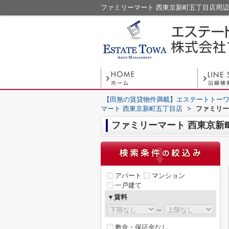
【田無の賃貸物件満載】エステートトーワ
マート 西東京新町五丁目店
>
ファミリー
ファミリーマート 西東京新
アパート
マンション
一戸建て
▼賃料
～
敷金・保証金なし