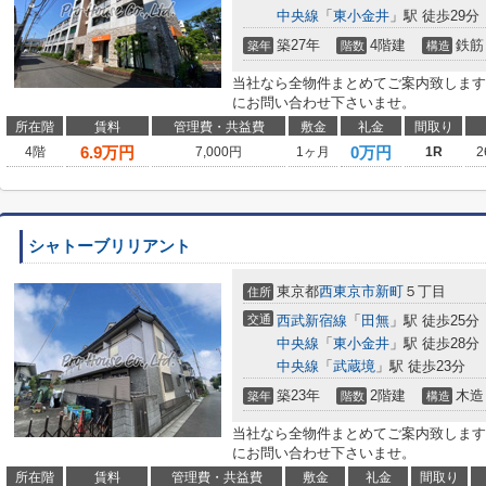
中央線
「
東小金井
」駅 徒歩29分
築27年
4階建
鉄筋
築年
階数
構造
当社なら全物件まとめてご案内致します
にお問い合わせ下さいませ。
所在階
賃料
管理費・共益費
敷金
礼金
間取り
6.9
万円
0万円
4階
7,000円
1ヶ月
1R
2
シャトーブリリアント
東京都
西東京市
新町
５丁目
住所
交通
西武新宿線
「
田無
」駅 徒歩25分
中央線
「
東小金井
」駅 徒歩28分
中央線
「
武蔵境
」駅 徒歩23分
築23年
2階建
木造
築年
階数
構造
当社なら全物件まとめてご案内致します
にお問い合わせ下さいませ。
所在階
賃料
管理費・共益費
敷金
礼金
間取り