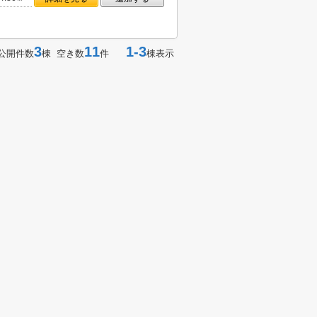
3
11
1-3
公開件数
棟 空き数
件
棟表示