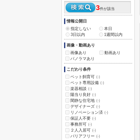
3
件が該当
情報公開日
指定しない
本日
3日以内
1週間以内
画像・動画あり
画像あり
動画あり
パノラマあり
こだわり条件
ペット飼育可
(-)
ペット専用設備
(-)
楽器相談
(-)
陽当り良好
(-)
閑静な住宅地
(-)
デザイナーズ
(-)
リノベーション済
(-)
保証人不要
(-)
事務所可
(-)
２人入居可
(-)
バリアフリー
(-)