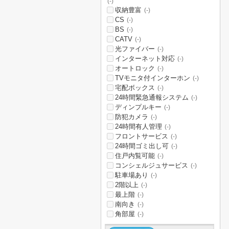
(-)
収納豊富
(-)
CS
(-)
BS
(-)
CATV
(-)
光ファイバー
(-)
インターネット対応
(-)
オートロック
(-)
TVモニタ付インターホン
(-)
宅配ボックス
(-)
24時間緊急通報システム
(-)
ディンプルキー
(-)
防犯カメラ
(-)
24時間有人管理
(-)
フロントサービス
(-)
24時間ゴミ出し可
(-)
住戸内覧可能
(-)
コンシェルジュサービス
(-)
駐車場あり
(-)
2階以上
(-)
最上階
(-)
南向き
(-)
角部屋
(-)