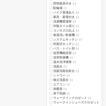
照明器具付き
(-)
駐輪場
(-)
バイク置場あり
(-)
家具・家電付き
(-)
洗濯機置場有
(-)
外観タイル張り
(-)
コンロ２口以上
(-)
食器洗い乾燥機
(-)
システムキッチン
(-)
対面式キッチン
(-)
バス・トイレ別
(-)
追焚機能浴室
(-)
浴室乾燥機
(-)
温水洗浄便座
(-)
洗面台
(-)
洗髪洗面化粧台
(-)
シャワー
(-)
独立洗面台
(-)
エアコン
(-)
床暖房
(-)
床下収納
(-)
ウォークインクロゼット
(-)
ウォークインシューズクロゼット