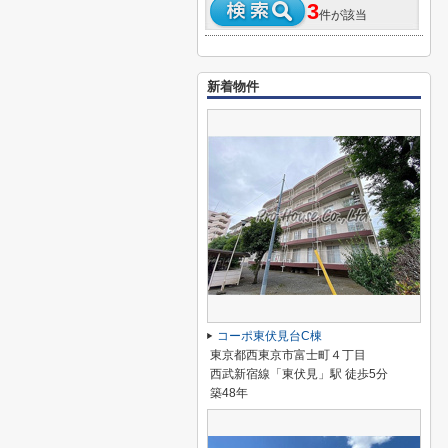
3
件が該当
新着物件
コーポ東伏見台C棟
東京都西東京市富士町４丁目
西武新宿線「東伏見」駅 徒歩5分
築48年