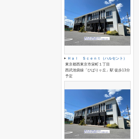
Ｈａｌ Ｓｃｅｎｔ（ハルセント）
東京都西東京市栄町１丁目
西武池袋線「ひばりヶ丘」駅 徒歩13分
予定