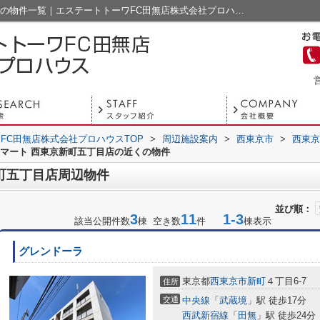
ファミリーマート 西東京新町五丁目店周辺の物件一覧｜エステートトーワFC田無店株式会社プロハウス
営
FC田無店株式会社プロハウスTOP
>
周辺施設案内
>
西東京市
>
西東京
マート 西東京新町五丁目店の近くの物件
町五丁目店周辺物件
並び順：
3
11
1-3
該当公開件数
棟 空き数
件
棟表示
グレンドーラ
東京都
西東京市
新町
４丁目6-7
住所
交通
中央線
「
武蔵境
」駅 徒歩17分
西武新宿線
「
田無
」駅 徒歩24分