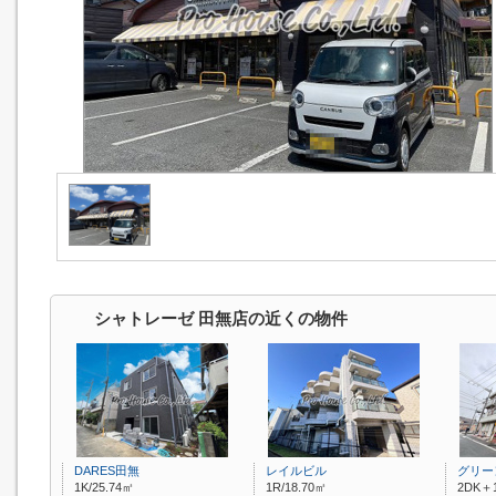
シャトレーゼ 田無店の近くの物件
DARES田無
レイルビル
グリー
1K/25.74㎡
1R/18.70㎡
2DK＋1