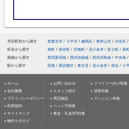
市区町村から探す
西東京市
/
小平市
/
練馬区
/
東村山市
/
渋谷区
/
町名から探す
南町
/
保谷町
/
田無町
/
花小金井
/
富士町
/
新
路線から探す
西武新宿線
/
西武池袋線
/
西武拝島線
/
中央線
/
駅から探す
田無
/
西武柳沢
/
東伏見
/
花小金井
/
保谷
/
小
ホーム
お問い合わせ
ファミリー向け特集
会社概要
スタッフ紹介
貸家特集
プライバシーポリシー
周辺施設
マンション特集
利用規約
ペット可特集
サイトマップ
敷金・礼金0円特集
物件カタログ