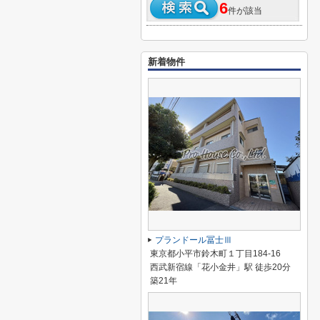
6
件が該当
新着物件
プランドール冨士Ⅲ
東京都小平市鈴木町１丁目184-16
西武新宿線「花小金井」駅 徒歩20分
築21年