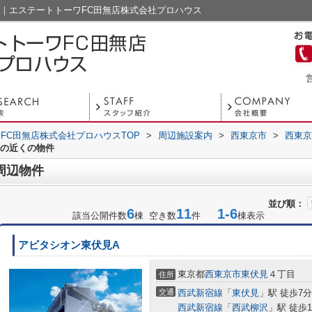
覧｜エステートトーワFC田無店株式会社プロハウス
営
FC田無店株式会社プロハウスTOP
>
周辺施設案内
>
西東京市
>
西東京
店の近くの物件
周辺物件
並び順：
6
11
1-6
該当公開件数
棟 空き数
件
棟表示
アビタシオン東伏見A
東京都
西東京市
東伏見
４丁目
住所
交通
西武新宿線
「
東伏見
」駅 徒歩7分
西武新宿線
「
西武柳沢
」駅 徒歩1