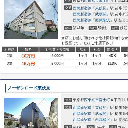
東京都
西東京市
富士町
４丁目12-2
住所
交通
西武新宿線
「
東伏見
」駅 徒歩3分
西武新宿線
「
武蔵関
」駅 徒歩15
西武新宿線
「
西武柳沢
」駅 徒歩1
築41年
3階建
鉄筋
築年
階数
構造
当店にお越し頂ければ他社掲載物件も全
も豊富です。ぜひご来店下さい
所在階
賃料
管理費・共益費
敷金
礼金
間取り
10
万円
2階
2,000円
1ヶ月
1ヶ月
4DK
5
15
万円
3階
2,000円
1ヶ月
1ヶ月
2LDK
5
ノーザンロード東伏見
東京都
西東京市
富士町
４丁目11-1
住所
交通
西武新宿線
「
東伏見
」駅 徒歩4分
西武新宿線
「
武蔵関
」駅 徒歩15
西武新宿線
「
西武柳沢
」駅 徒歩1
築1年
3階建
木造
築年
階数
構造