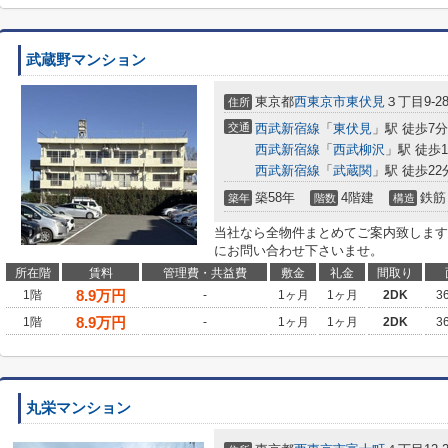
武蔵野マンション
東京都
西東京市
東伏見
３丁目9-2
住所
交通
西武新宿線
「
東伏見
」駅 徒歩7分
西武新宿線
「
西武柳沢
」駅 徒歩1
西武新宿線
「
武蔵関
」駅 徒歩22
築58年
4階建
鉄筋
築年
階数
構造
当社なら全物件まとめてご案内致します
にお問い合わせ下さいませ。
所在階
賃料
管理費・共益費
敷金
礼金
間取り
8.9
万円
1階
-
1ヶ月
1ヶ月
2DK
3
8.9
万円
1階
-
1ヶ月
1ヶ月
2DK
3
丸栄マンション