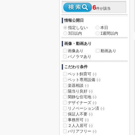
6
件が該当
情報公開日
指定しない
本日
3日以内
1週間以内
画像・動画あり
画像あり
動画あり
パノラマあり
こだわり条件
ペット飼育可
(-)
ペット専用設備
(-)
楽器相談
(-)
陽当り良好
(-)
閑静な住宅地
(-)
デザイナーズ
(-)
リノベーション済
(-)
保証人不要
(-)
事務所可
(-)
２人入居可
(-)
バリアフリー
(-)