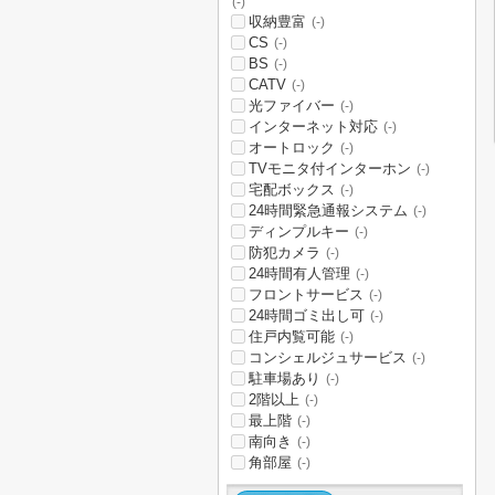
(-)
収納豊富
(-)
CS
(-)
BS
(-)
CATV
(-)
光ファイバー
(-)
インターネット対応
(-)
オートロック
(-)
TVモニタ付インターホン
(-)
宅配ボックス
(-)
24時間緊急通報システム
(-)
ディンプルキー
(-)
防犯カメラ
(-)
24時間有人管理
(-)
フロントサービス
(-)
24時間ゴミ出し可
(-)
住戸内覧可能
(-)
コンシェルジュサービス
(-)
駐車場あり
(-)
2階以上
(-)
最上階
(-)
南向き
(-)
角部屋
(-)