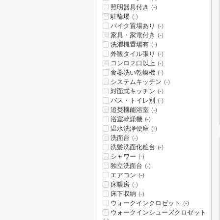
照明器具付き
(-)
駐輪場
(-)
バイク置場あり
(-)
家具・家電付き
(-)
洗濯機置場有
(-)
外観タイル張り
(-)
コンロ２口以上
(-)
食器洗い乾燥機
(-)
システムキッチン
(-)
対面式キッチン
(-)
バス・トイレ別
(-)
追焚機能浴室
(-)
浴室乾燥機
(-)
温水洗浄便座
(-)
洗面台
(-)
洗髪洗面化粧台
(-)
シャワー
(-)
独立洗面台
(-)
エアコン
(-)
床暖房
(-)
床下収納
(-)
ウォークインクロゼット
(-)
ウォークインシューズクロゼット