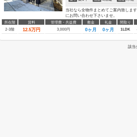
当社なら全物件まとめてご案内致します
にお問い合わせ下さいませ。
所在階
賃料
管理費・共益費
敷金
礼金
間取り
12.5
万円
0ヶ月
0ヶ月
2-3階
3,000円
1LDK
該当