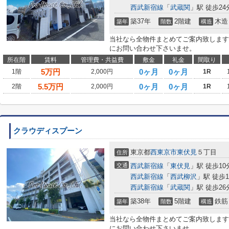
西武新宿線
「
武蔵関
」駅 徒歩24
築37年
2階建
木造
築年
階数
構造
当社なら全物件まとめてご案内致します
にお問い合わせ下さいませ。
所在階
賃料
管理費・共益費
敷金
礼金
間取り
5
万円
0ヶ月
0ヶ月
1階
2,000円
1R
5.5
万円
0ヶ月
0ヶ月
2階
2,000円
1R
クラウディスプーン
東京都
西東京市
東伏見
５丁目
住所
交通
西武新宿線
「
東伏見
」駅 徒歩10
西武新宿線
「
西武柳沢
」駅 徒歩1
西武新宿線
「
武蔵関
」駅 徒歩26
築38年
5階建
鉄筋
築年
階数
構造
当社なら全物件まとめてご案内致します
にお問い合わせ下さいませ。