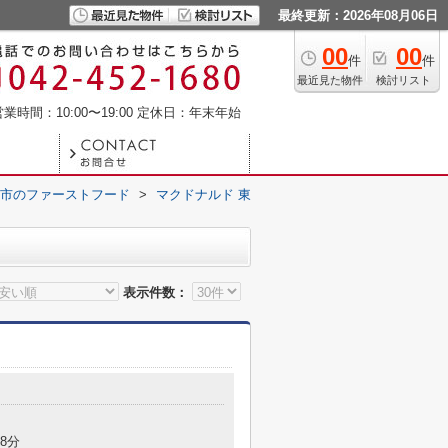
最終更新：2026年08月06日
00
00
件
件
最近見た物件
検討リスト
業時間：10:00〜19:00
定休日：年末年始
市のファーストフード
>
マクドナルド 東
表示件数：
8分