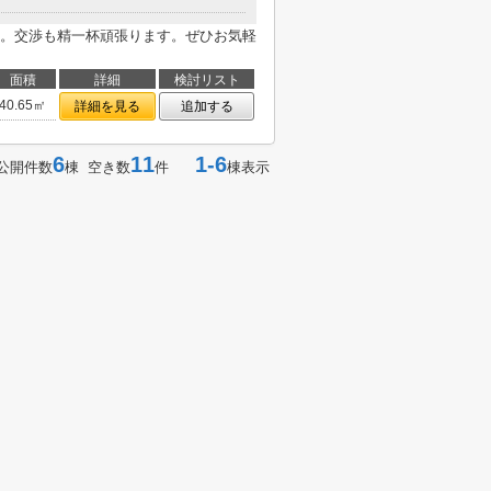
。交渉も精一杯頑張ります。ぜひお気軽
面積
詳細
検討リスト
40.65㎡
詳細を見る
追加する
6
11
1-6
公開件数
棟 空き数
件
棟表示