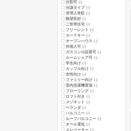
分割可
(-)
分譲タイプ
(-)
管理人常駐
(-)
眺望良好
(-)
二世帯住宅
(-)
フリーレント
(-)
カードキー
(-)
オープンハウス
(-)
外国人可
(-)
ガスコンロ設置可
(-)
ルームシェア可
(-)
学生向け
(-)
カップル向け
(-)
女性向け
(-)
ファミリー向け
(-)
室内洗濯機置場
(-)
フローリング
(-)
ロフト付き
(-)
メゾネット
(-)
ベランダ
(-)
バルコニー
(-)
ルーフバルコニー
(-)
オール電化
(-)
エレベーター
(-)