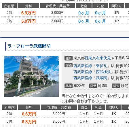
所在階
賃料
管理費・共益費
敷金
礼金
間取り
6.9
万円
0ヶ月
0ヶ月
2階
3,000円
1R
5.9
万円
0ヶ月
0ヶ月
3階
3,000円
1R
ラ・フローラ武蔵野Ⅵ
東京都
西東京市
東伏見
４丁目8-2
住所
交通
西武新宿線
「
東伏見
」駅 徒歩10
西武新宿線
「
西武柳沢
」駅 徒歩1
西武新宿線
「
武蔵関
」駅 徒歩22
築23年
5階建
鉄筋
築年
階数
構造
当社なら全物件まとめてご案内致します
にお問い合わせ下さいませ。
所在階
賃料
管理費・共益費
敷金
礼金
間取り
6.6
万円
2階
3,000円
1ヶ月
1ヶ月
1K
2
6.8
万円
5階
3,000円
1ヶ月
1ヶ月
1K
2