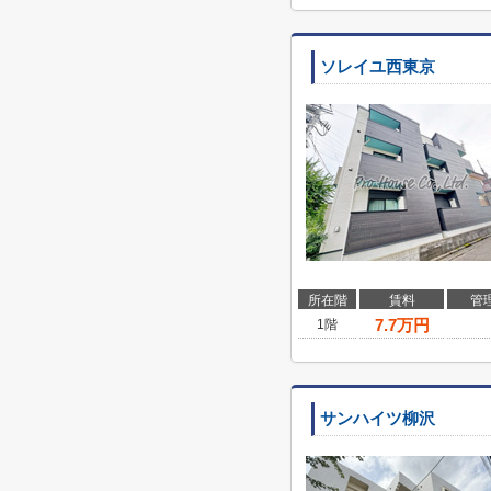
ソレイユ西東京
所在階
賃料
管
7.7
万円
1階
サンハイツ柳沢