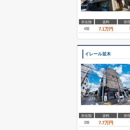
所在階
賃料
管
7.1
万円
4階
イレール並木
所在階
賃料
管
7.7
万円
3階