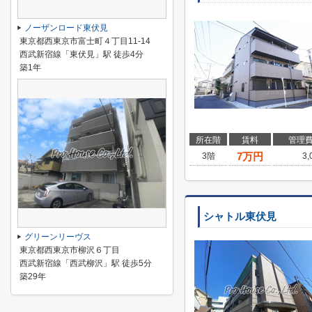
ノーザンロード東伏見
東京都西東京市富士町４丁目11-14
西武新宿線「東伏見」駅 徒歩4分
築1年
所在階
賃料
管理
7
万円
3階
3
シャトル東伏見
グリーンリーヴス
東京都西東京市柳沢６丁目
西武新宿線「西武柳沢」駅 徒歩5分
築29年