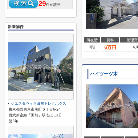
29
件が該当
新着物件
所在階
賃料
管理費
6
万円
3階
4,
ハイツ一ツ木
シエスタヴィラ田無トレクボクス
東京都西東京市南町６丁目6-24
西武新宿線「田無」駅 徒歩13分
築2年