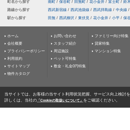
町名から探す
南町
/
保谷町
/
田無町
/
花小金井
/
富士町
/
鈴
路線から探す
西武新宿線
/
西武池袋線
/
西武拝島線
/
中央線
/
駅から探す
田無
/
西武柳沢
/
東伏見
/
花小金井
/
小平
/
保
ホーム
お問い合わせ
ファミリー向け特集
会社概要
スタッフ紹介
貸家特集
プライバシーポリシー
周辺施設
マンション特集
利用規約
ペット可特集
サイトマップ
敷金・礼金0円特集
物件カタログ
当サイトでは、お客様の当サイト利用状況把握、サービス向上検討を目
詳しくは、当社の
をご確認ください。
「Cookieの取扱いについて」