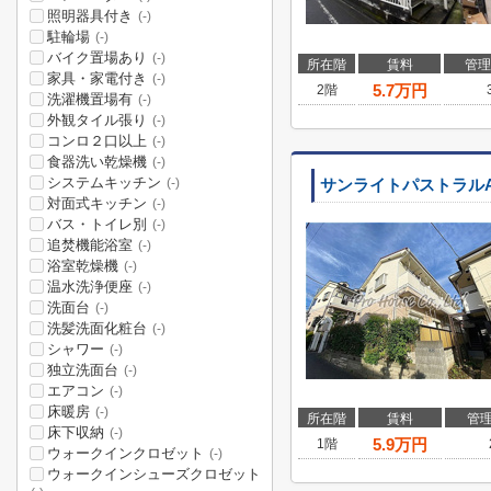
照明器具付き
(-)
駐輪場
(-)
バイク置場あり
(-)
所在階
賃料
管理
家具・家電付き
(-)
5.7
万円
2階
洗濯機置場有
(-)
外観タイル張り
(-)
コンロ２口以上
(-)
食器洗い乾燥機
(-)
システムキッチン
(-)
サンライトパストラル
対面式キッチン
(-)
バス・トイレ別
(-)
追焚機能浴室
(-)
浴室乾燥機
(-)
温水洗浄便座
(-)
洗面台
(-)
洗髪洗面化粧台
(-)
シャワー
(-)
独立洗面台
(-)
エアコン
(-)
床暖房
(-)
所在階
賃料
管
床下収納
(-)
5.9
万円
1階
ウォークインクロゼット
(-)
ウォークインシューズクロゼット