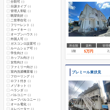
分割可
(-)
分譲タイプ
(-)
管理人常駐
(-)
眺望良好
(-)
二世帯住宅
(-)
フリーレント
(-)
カードキー
(-)
オープンハウス
(-)
外国人可
(-)
ガスコンロ設置可
(-)
所在階
賃料
管理
ルームシェア可
(-)
5
万円
1階
2
学生向け
(-)
カップル向け
(-)
女性向け
(-)
ファミリー向け
(-)
室内洗濯機置場
(-)
プレミール東伏見
フローリング
(-)
ロフト付き
(-)
メゾネット
(-)
ベランダ
(-)
バルコニー
(-)
ルーフバルコニー
(-)
オール電化
(-)
エレベーター
(-)