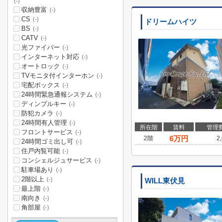
(-)
収納豊富
(-)
CS
(-)
ドリームハイツ
BS
(-)
CATV
(-)
光ファイバー
(-)
インターネット対応
(-)
オートロック
(-)
TVモニタ付インターホン
(-)
宅配ボックス
(-)
24時間緊急通報システム
(-)
ディンプルキー
(-)
防犯カメラ
(-)
24時間有人管理
(-)
所在階
賃料
管理
フロントサービス
(-)
6
万円
2階
2
24時間ゴミ出し可
(-)
住戸内覧可能
(-)
コンシェルジュサービス
(-)
駐車場あり
(-)
2階以上
(-)
WILL東伏見
最上階
(-)
南向き
(-)
角部屋
(-)