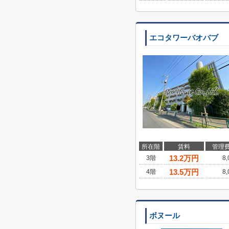
エコタワーバオバブ
所在階
賃料
管理
13.2
万円
3階
8
13.5
万円
4階
8
ボヌール