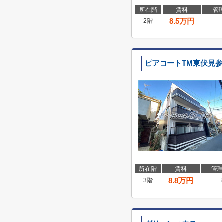
所在階
賃料
管
8.5
万円
2階
ピアコートTM東伏見
所在階
賃料
管
8.8
万円
3階