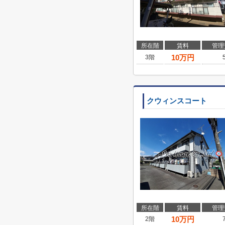
所在階
賃料
管理
10
万円
3階
クウィンスコート
所在階
賃料
管理
10
万円
2階