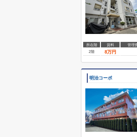
所在階
賃料
管理
8
万円
2階
明治コーポ