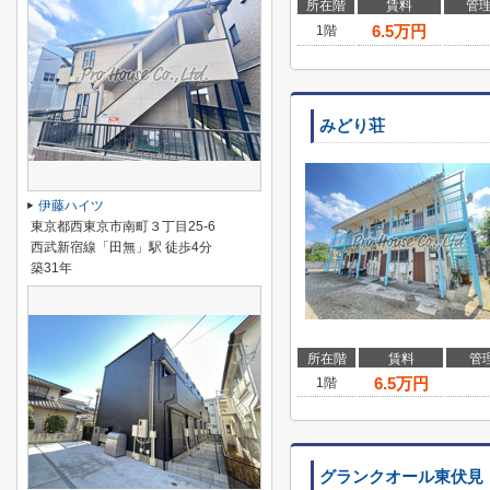
所在階
賃料
管
6.5
万円
1階
みどり荘
伊藤ハイツ
東京都西東京市南町３丁目25-6
西武新宿線「田無」駅 徒歩4分
築31年
所在階
賃料
管
6.5
万円
1階
グランクオール東伏見