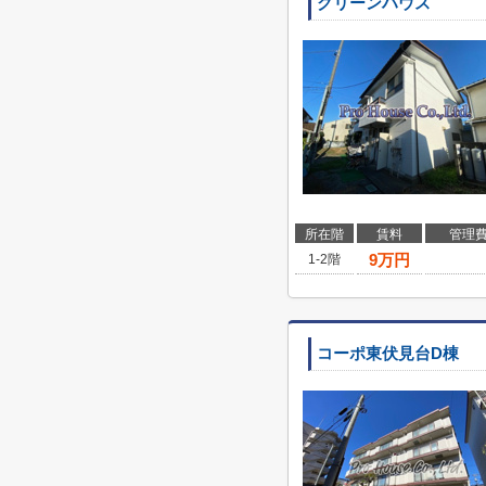
グリーンハウス
所在階
賃料
管理
9
万円
1-2階
コーポ東伏見台D棟