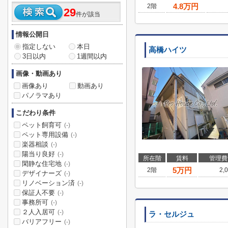
4.8
万円
2階
29
件が該当
情報公開日
指定しない
本日
高橋ハイツ
3日以内
1週間以内
画像・動画あり
画像あり
動画あり
パノラマあり
こだわり条件
ペット飼育可
(-)
ペット専用設備
(-)
楽器相談
(-)
陽当り良好
(-)
所在階
賃料
管理費
閑静な住宅地
(-)
5
万円
2階
2,
デザイナーズ
(-)
リノベーション済
(-)
保証人不要
(-)
事務所可
(-)
２人入居可
(-)
ラ・セルジュ
バリアフリー
(-)