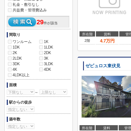
礼金・敷引なし
共益費・管理費込み
29
件が該当
所在階
賃料
管
間取り
4.7
万円
2階
ワンルーム
1K
1DK
1LDK
2K
2DK
2LDK
3K
3DK
3LDK
ゼピュロス東伏見
4K
4DK
4LDK以上
面積
～
駅からの徒歩
築年数
所在階
賃料
管