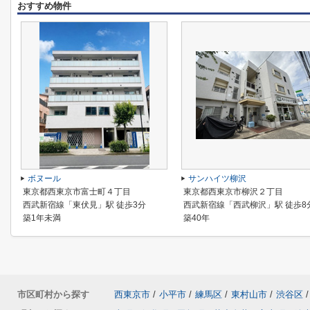
おすすめ物件
ボヌール
サンハイツ柳沢
東京都西東京市富士町４丁目
東京都西東京市柳沢２丁目
西武新宿線「東伏見」駅 徒歩3分
西武新宿線「西武柳沢」駅 徒歩8
築1年未満
築40年
市区町村から探す
西東京市
/
小平市
/
練馬区
/
東村山市
/
渋谷区
/