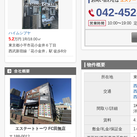
お問い合わせは
エステー
042-452
10:00〜19:0
ハイムシブヤ
5.2
万円 1R/18.00㎡
東京都小平市花小金井６丁目
西武新宿線「花小金井」駅 徒歩8分
物件概要
所在地
交通
1
間取り/詳細
洋
賃料
4
エステートトーワ FC田無店
敷金/礼金/保証金
1
〒188-0012