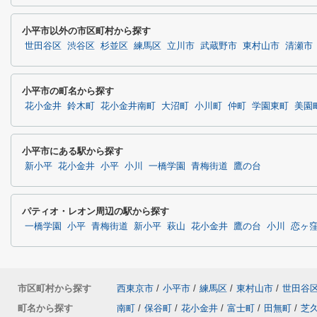
小平市以外の市区町村から探す
世田谷区
渋谷区
杉並区
練馬区
立川市
武蔵野市
東村山市
清瀬市
小平市の町名から探す
花小金井
鈴木町
花小金井南町
大沼町
小川町
仲町
学園東町
美園
小平市にある駅から探す
新小平
花小金井
小平
小川
一橋学園
青梅街道
鷹の台
パティオ・レオン周辺の駅から探す
一橋学園
小平
青梅街道
新小平
萩山
花小金井
鷹の台
小川
恋ヶ
市区町村から探す
西東京市
/
小平市
/
練馬区
/
東村山市
/
世田谷
町名から探す
南町
/
保谷町
/
花小金井
/
富士町
/
田無町
/
芝