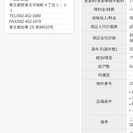
更新料/更新事務手数料
1
東京都西東京市南町４丁目１－１
権利金/雑費
-/-
１
TEL/042-452-1680
保険加入/料金
有
FAX/042-452-1679
保証人代行義務
東京都知事 (3) 第94510号
保証会社詳細
保
築年月(築年数)
2
種別/構造
ア
総戸数
6
特優賃
-
物件番号
1
設備条件
備考