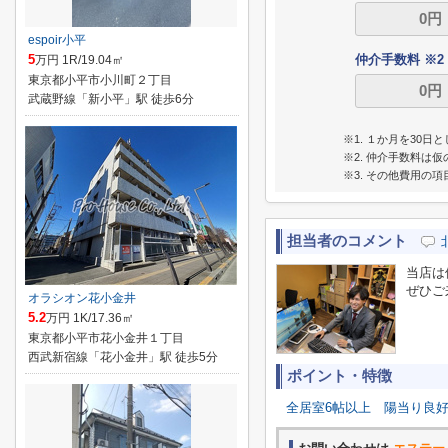
espoir小平
5
仲介手数料 ※2
万円 1R/19.04㎡
東京都小平市小川町２丁目
武蔵野線「新小平」駅 徒歩6分
※1. １か月を30
※2. 仲介手数料
※3. その他費用の
担当者のコメント
当店は
ぜひご
オラシオン花小金井
5.2
万円 1K/17.36㎡
東京都小平市花小金井１丁目
西武新宿線「花小金井」駅 徒歩5分
ポイント・特徴
全居室6帖以上
陽当り良