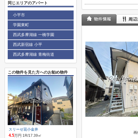
同じエリアのアパート
小平市
学園東町
西武多摩湖線 一橋学園
西武新宿線 小平
西武多摩湖線 青梅街道
この物件を見た方へのお勧め物件
スリーゼ花小金井
画
4.5
万円 1R/17.39㎡