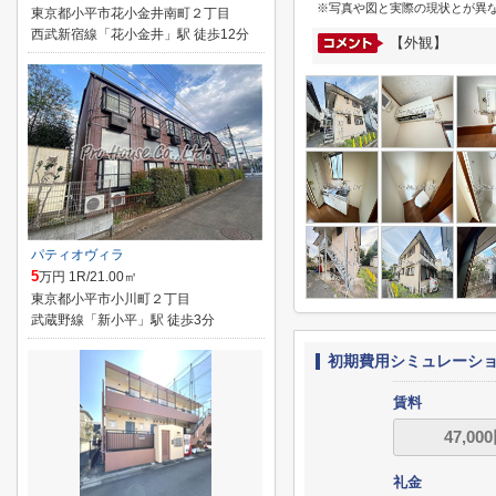
※写真や図と実際の現状とが異
東京都小平市花小金井南町２丁目
西武新宿線「花小金井」駅 徒歩12分
【外観】
パティオヴィラ
5
万円 1R/21.00㎡
東京都小平市小川町２丁目
武蔵野線「新小平」駅 徒歩3分
初期費用シミュレーシ
賃料
礼金