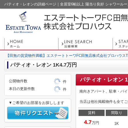
【田無の賃貸物件満載】エステートトーワFC田無店株式会社プロハウスT
パティオ・レオン 1K4.7万円
パティオ・レオン 
公開物件数
件
本日の更新件数
件
南向きアパート、駐車・バイ
当店は他社掲載物件も全てご
▼ご希望のお部屋をお探しします
賃料
間取り
4.7
万円
1K