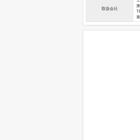
エ
取扱会社
T
東