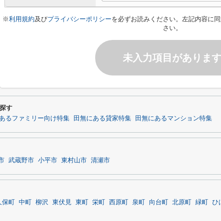
※
利用規約
及び
プライバシーポリシー
を必ずお読みください。左記内容に同
さい。
未入力項目がありま
探す
あるファミリー向け特集
田無にある貸家特集
田無にあるマンション特集
市
武蔵野市
小平市
東村山市
清瀬市
久保町
中町
柳沢
東伏見
東町
栄町
西原町
泉町
向台町
北原町
緑町
ひ