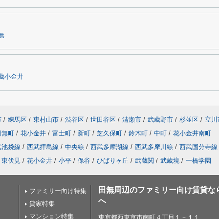
無
蔵小金井
市
/
練馬区
/
東村山市
/
渋谷区
/
世田谷区
/
清瀬市
/
武蔵野市
/
杉並区
/
立川
田無町
/
花小金井
/
富士町
/
新町
/
芝久保町
/
鈴木町
/
中町
/
花小金井南町
武池袋線
/
西武拝島線
/
中央線
/
西武多摩湖線
/
西武多摩川線
/
西武国分寺線
東伏見
/
花小金井
/
小平
/
保谷
/
ひばりヶ丘
/
武蔵関
/
武蔵境
/
一橋学園
田無周辺のファミリー向け賃貸な
ファミリー向け特集
へ
貸家特集
マンション特集
東京都西東京市南町４丁目１－１１