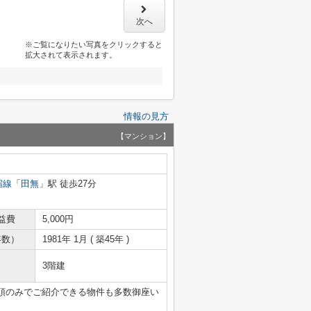
次へ
※ご覧になりたい写真をクリックすると
拡大されて表示されます。
情報の見方
【マンション】
宿線
「
田無
」駅 徒歩27分
益費
5,000円
年数）
1981年 1月 ( 築45年 )
3階建
頭のみでご紹介できる物件も多数御座い