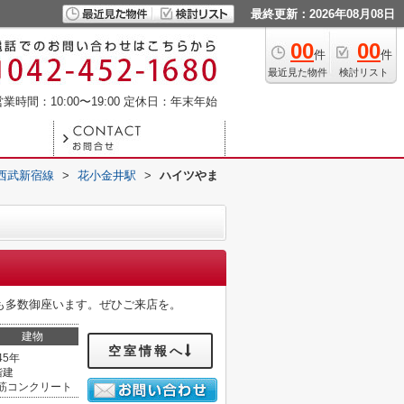
最終更新：2026年08月08日
00
00
件
件
最近見た物件
検討リスト
業時間：10:00〜19:00
定休日：年末年始
西武新宿線
>
花小金井駅
>
ハイツやま
も多数御座います。ぜひご来店を。
建物
空室情報へ
45年
階建
筋コンクリート