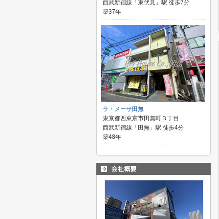
西武新宿線「東伏見」駅 徒歩7分
築37年
ラ・メーサ田無
東京都西東京市田無町３丁目
西武新宿線「田無」駅 徒歩4分
築48年