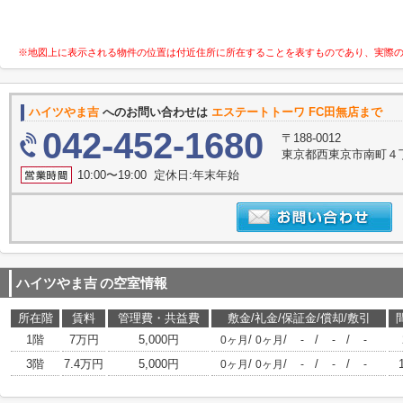
※地図上に表示される物件の位置は付近住所に所在することを表すものであり、実際
ハイツやま吉
へのお問い合わせは
エステートトーワ FC田無店まで
042-452-1680
〒188-0012
東京都西東京市南町４
10:00〜19:00 定休日:年末年始
ハイツやま吉
の空室情報
所在階
賃料
管理費・共益費
敷金/礼金/保証金/償却/敷引
1階
7万円
5,000円
/
/
/
/
0ヶ月
0ヶ月
-
-
-
3階
7.4万円
5,000円
/
/
/
/
0ヶ月
0ヶ月
-
-
-