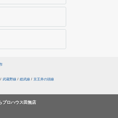
市
/
武蔵野線
/
総武線
/
京王井の頭線
らプロハウス田無店