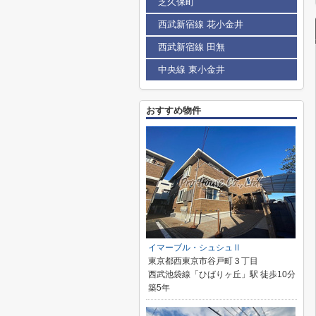
芝久保町
西武新宿線 花小金井
西武新宿線 田無
中央線 東小金井
おすすめ物件
イマーブル・シュシュⅡ
東京都西東京市谷戸町３丁目
西武池袋線「ひばりヶ丘」駅 徒歩10分
築5年