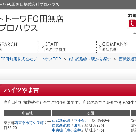
ーワFC田無店株式会社プロハウス
営
FC田無店株式会社プロハウスTOP
>
(賃貸)路線・駅から探す
>
西武鉄道
ハイツやま吉
当店は他社掲載物件も全てご紹介可能です。店頭のみでご紹介できる物件
所在地
交通
西武新宿線
「
花小金井
」駅 徒歩9分
築
東京都
西東京市
芝久保町
２丁
西武新宿線
「
田無
」駅 徒歩27分
3
目22-20
中央線
「
東小金井
」駅 徒歩48分
鉄