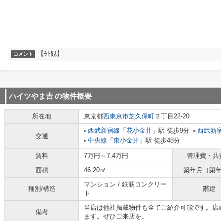
【外観】
コメント
ハイツやま吉
の物件概要
所在地
東京都
西東京市
芝久保町
２丁目22-20
西武新宿線
「
花小金井
」駅 徒歩9分
西武新
交通
中央線
「
東小金井
」駅 徒歩48分
賃料
7万円～7.4万円
管理費・共
面積
46.20㎡
築年月（築
マンション / 鉄筋コンクリー
種別/構造
階建
ト
当店は他社掲載物件も全てご紹介可能です。店
備考
ます。ぜひご来店を。