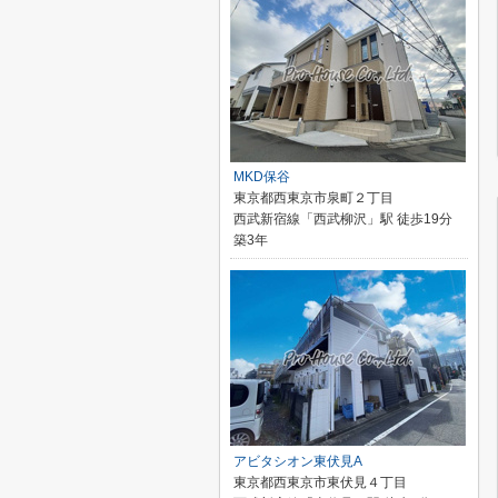
MKD保谷
東京都西東京市泉町２丁目
西武新宿線「西武柳沢」駅 徒歩19分
築3年
アビタシオン東伏見A
東京都西東京市東伏見４丁目