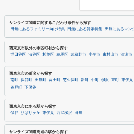
サンライズ関道に関するこだわり条件から探す
田無にあるファミリー向け特集
田無にある貸家特集
田無にあるマン
西東京市以外の市区町村から探す
世田谷区
渋谷区
杉並区
練馬区
武蔵野市
小平市
東村山市
清瀬市
西東京市の町名から探す
南町
保谷町
田無町
富士町
芝久保町
新町
中町
柳沢
東町
東伏見
谷戸町
下保谷
西東京市にある駅から探す
保谷
ひばりヶ丘
東伏見
西武柳沢
田無
サンライズ関道周辺の駅から探す