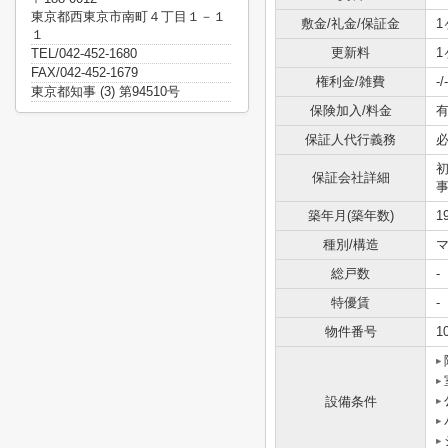
東京都西東京市南町４丁目１－１
敷金/礼金/保証金
1
１
更新料
1
TEL/042-452-1680
FAX/042-452-1679
権利金/雑費
-/-
東京都知事 (3) 第94510号
保険加入/料金
有
保証人代行義務
保証会社詳細
事
築年月(築年数)
1
種別/構造
マ
総戸数
-
特優賃
-
物件番号
1
設備条件