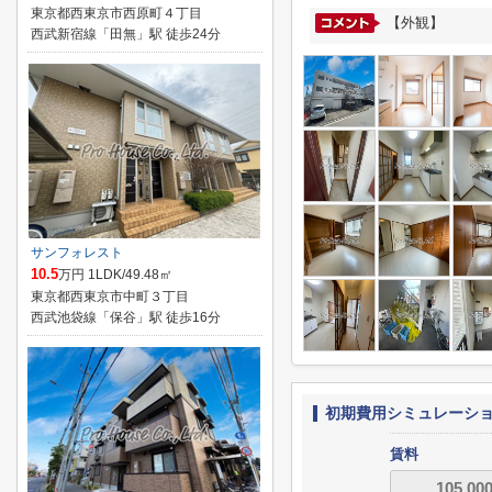
東京都西東京市西原町４丁目
【外観】
西武新宿線「田無」駅 徒歩24分
サンフォレスト
10.5
万円 1LDK/49.48㎡
東京都西東京市中町３丁目
西武池袋線「保谷」駅 徒歩16分
初期費用シミュレーシ
賃料