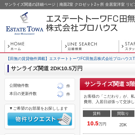
【田無の賃貸物件満載】エステートトーワFC田無店株式会社プロハウスT
サンライズ関道 2DK10.5万円
サンライズ関道 3階
公開物件数
件
本日の更新件数
件
お客様の「こだわり」が、私
費用、入居日頑張って交渉して
▼ご希望のお部屋をお探しします
賃料
間取り
10.5
万円
2DK