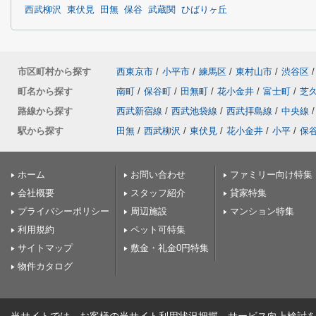
西武柳沢
東伏見
田無
保谷
武蔵関
ひばりヶ丘
市区町村から探す
西東京市
/
小平市
/
練馬区
/
東村山市
/
渋谷区
/
町名から探す
南町
/
保谷町
/
田無町
/
花小金井
/
富士町
/
芝
路線から探す
西武新宿線
/
西武池袋線
/
西武拝島線
/
中央線
/
駅から探す
田無
/
西武柳沢
/
東伏見
/
花小金井
/
小平
/
保
ホーム
お問い合わせ
ファミリー向け特集
会社概要
スタッフ紹介
貸家特集
プライバシーポリシー
周辺施設
マンション特集
利用規約
ペット可特集
サイトマップ
敷金・礼金0円特集
物件カタログ