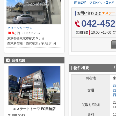
南面2室
クロゼット2ヶ所
お問い合わせは
エステー
042-452
グリーンリーヴス
10:00〜19:0
10.8
万円 3LDK/62.76㎡
東京都西東京市柳沢６丁目
西武新宿線「西武柳沢」駅 徒歩5分
【
物件概要
所在地
交通
2
間取り/詳細
D
エステートトーワ FC田無店
賃料
1
〒188-0012