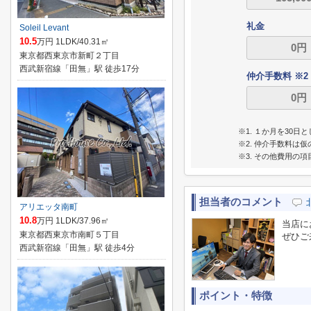
礼金
Soleil Levant
10.5
万円 1LDK/40.31㎡
東京都西東京市新町２丁目
西武新宿線「田無」駅 徒歩17分
仲介手数料 ※2
※1. １か月を30
※2. 仲介手数料
※3. その他費用の
担当者のコメント
アリエッタ南町
10.8
万円 1LDK/37.96㎡
当店に
東京都西東京市南町５丁目
ぜひご
西武新宿線「田無」駅 徒歩4分
ポイント・特徴