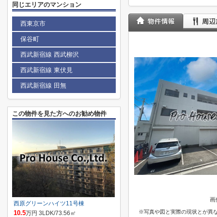
同じエリアのマンション
西東京市
保谷町
西武新宿線 西武柳沢
西武新宿線 東伏見
西武新宿線 田無
この物件を見た方へのお勧め物件
画
西原グリーンハイツ11号棟
※写真や図と実際の現状とが異
10.5
万円 3LDK/73.56㎡