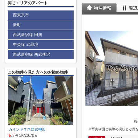
同じエリアのアパート
西東京市
新町
西武新宿線 田無
中央線 武蔵境
西武新宿線 西武柳沢
この物件を見た方へのお勧め物件
画
カインドネス西武柳沢
※写真や図と実際の現状とが異
6
万円 1K/20.70㎡