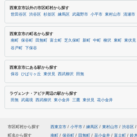
西東京市以外の市区町村から探す
世田谷区
渋谷区
杉並区
練馬区
武蔵野市
小平市
東村山市
清瀬市
西東京市の町名から探す
南町
保谷町
田無町
富士町
芝久保町
新町
中町
柳沢
東町
東伏見
谷戸町
下保谷
西東京市にある駅から探す
保谷
ひばりヶ丘
東伏見
西武柳沢
田無
ラヴェンナ・アビテ周辺の駅から探す
田無
武蔵境
西武柳沢
東小金井
三鷹
東伏見
花小金井
市区町村から探す
西東京市
/
小平市
/
練馬区
/
東村山市
/
渋谷区
/
町名から探す
南町
/
保谷町
/
田無町
/
花小金井
/
富士町
/
鈴