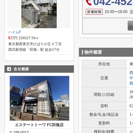
042-452
10:00〜19:0
ハイムF
6
万円 1DK/27.54㎡
東京都西東京市ひばりが丘４丁目
西武新宿線「田無」駅 徒歩27分
物件概要
所在地
交通
1
間取り/詳細
洋
賃料
6
敷金/礼金/保証金
1
更新料
1
エステートトーワ FC田無店
権利金/雑費
-/-
〒188-0012