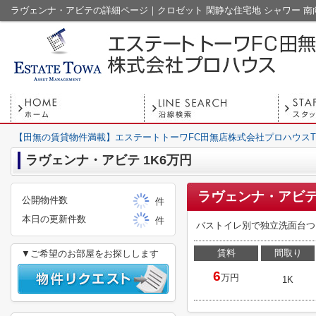
【田無の賃貸物件満載】エステートトーワFC田無店株式会社プロハウスT
ラヴェンナ・アビテ 1K6万円
ラヴェンナ・アビテ
公開物件数
件
本日の更新件数
件
バストイレ別で独立洗面台つ
賃料
間取り
▼ご希望のお部屋をお探しします
6
万円
1K