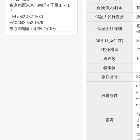
東京都西東京市南町４丁目１－１
保険加入/料金
有
１
TEL/042-452-1680
保証人代行義務
FAX/042-452-1679
東京都知事 (3) 第94510号
保証会社詳細
保
築年月(築年数)
2
種別/構造
ア
総戸数
1
特優賃
-
物件番号
8
設備条件
備考
エ