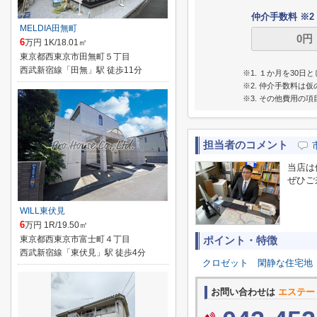
仲介手数料 ※2
MELDIA田無町
6
万円 1K/18.01㎡
東京都西東京市田無町５丁目
西武新宿線「田無」駅 徒歩11分
※1. １か月を30
※2. 仲介手数料
※3. その他費用の
担当者のコメント
当店は
ぜひご
WILL東伏見
6
万円 1R/19.50㎡
東京都西東京市富士町４丁目
ポイント・特徴
西武新宿線「東伏見」駅 徒歩4分
クロゼット
閑静な住宅地
お問い合わせは
エステー